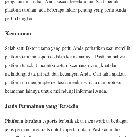
pengalaman taruhan Anda secara keseluruhan. Saat memilih
platform taruhan, ada beberapa faktor penting yang perlu Anda
pertimbangkan.
Keamanan
Salah satu faktor utama yang perlu Anda perhatikan saat memilih
platform taruhan esports adalah keamanannya. Pastikan bahwa
platform tersebut memiliki sistem keamanan yang kuat dan
melindungi data pribadi dan keuangan Anda. Cari tahu apakah
platform ini mengimplementasikan enkripsi data dan protokol
keamanan lainnya untuk melindungi informasi Anda.
Jenis Permainan yang Tersedia
Platform taruhan esports terbaik
akan menawarkan berbagai
jenis permainan esports untuk dipertaruhkan. Pastikan untuk