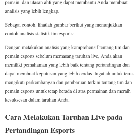
pemain, dan ulasan ahli yang dapat membantu Anda membuat
analisis yang lebih lengkap.
Sebagai contoh, lihatlah gambar berikut yang menunjukkan
contoh analisis statistik tim esports:
Dengan melakukan analisis yang komprehensif tentang tim dan
pemain esports sebelum memasang taruhan live, Anda akan
memiliki pemahaman yang lebih baik tentang pertandingan dan
dapat membuat keputusan yang lebih cerdas. Ingatlah untuk terus
mengikuti perkembangan dan pembaruan terkini tentang tim dan
pemain esports untuk tetap berada di atas permainan dan meraih
kesuksesan dalam taruhan Anda.
Cara Melakukan Taruhan Live pada
Pertandingan Esports