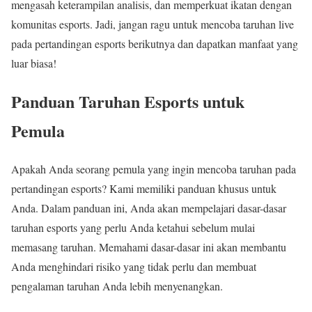
mengasah keterampilan analisis, dan memperkuat ikatan dengan
komunitas esports. Jadi, jangan ragu untuk mencoba taruhan live
pada pertandingan esports berikutnya dan dapatkan manfaat yang
luar biasa!
Panduan Taruhan Esports untuk
Pemula
Apakah Anda seorang pemula yang ingin mencoba taruhan pada
pertandingan esports? Kami memiliki panduan khusus untuk
Anda. Dalam panduan ini, Anda akan mempelajari dasar-dasar
taruhan esports yang perlu Anda ketahui sebelum mulai
memasang taruhan. Memahami dasar-dasar ini akan membantu
Anda menghindari risiko yang tidak perlu dan membuat
pengalaman taruhan Anda lebih menyenangkan.