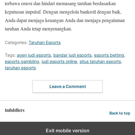
terbawa emosi dan hindari memasang taruhan berdasarkan
keputusan impulsif. Dengan mengelola bankroll dengan baik,
Anda dapat menjaga keuangan Anda dan menjaga pengalaman
taruhan Anda tetap menyenangkan.
Categories:
Taruhan Esports
Tags:
agen judi esports
,
bandar judi esports
,
esports betting
,
esports gambling
,
judi esports online
,
situs taruhan esports
,
taruhan esports
Leave a Comment
tnfiddlers
Back to top
Exit mobile version