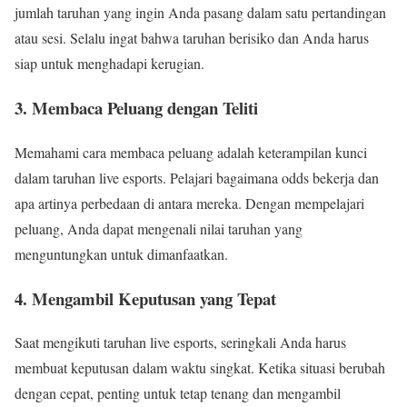
jumlah taruhan yang ingin Anda pasang dalam satu pertandingan
atau sesi. Selalu ingat bahwa taruhan berisiko dan Anda harus
siap untuk menghadapi kerugian.
3. Membaca Peluang dengan Teliti
Memahami cara membaca peluang adalah keterampilan kunci
dalam taruhan live esports. Pelajari bagaimana odds bekerja dan
apa artinya perbedaan di antara mereka. Dengan mempelajari
peluang, Anda dapat mengenali nilai taruhan yang
menguntungkan untuk dimanfaatkan.
4. Mengambil Keputusan yang Tepat
Saat mengikuti taruhan live esports, seringkali Anda harus
membuat keputusan dalam waktu singkat. Ketika situasi berubah
dengan cepat, penting untuk tetap tenang dan mengambil