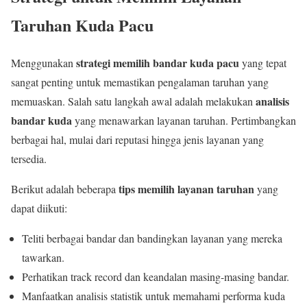
Taruhan Kuda Pacu
strategi memilih bandar kuda pacu
Menggunakan
yang tepat
sangat penting untuk memastikan pengalaman taruhan yang
analisis
memuaskan. Salah satu langkah awal adalah melakukan
bandar kuda
yang menawarkan layanan taruhan. Pertimbangkan
berbagai hal, mulai dari reputasi hingga jenis layanan yang
tersedia.
tips memilih layanan taruhan
Berikut adalah beberapa
yang
dapat diikuti:
Teliti berbagai bandar dan bandingkan layanan yang mereka
tawarkan.
Perhatikan track record dan keandalan masing-masing bandar.
Manfaatkan analisis statistik untuk memahami performa kuda