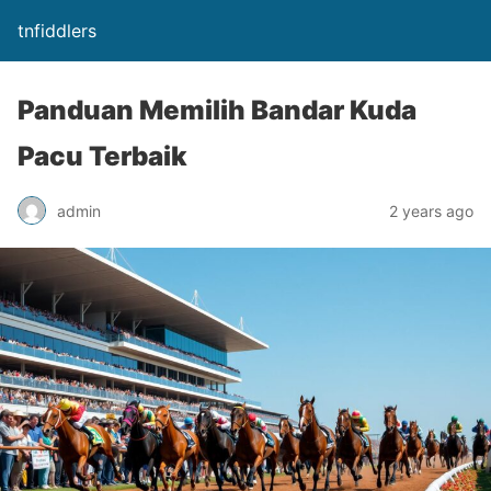
tnfiddlers
Panduan Memilih Bandar Kuda
Pacu Terbaik
admin
2 years ago