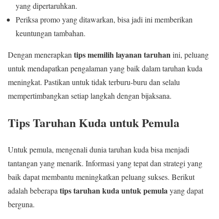
yang dipertaruhkan.
Periksa promo yang ditawarkan, bisa jadi ini memberikan
keuntungan tambahan.
tips memilih layanan taruhan
Dengan menerapkan
ini, peluang
untuk mendapatkan pengalaman yang baik dalam taruhan kuda
meningkat. Pastikan untuk tidak terburu-buru dan selalu
mempertimbangkan setiap langkah dengan bijaksana.
Tips Taruhan Kuda untuk Pemula
Untuk pemula, mengenali dunia taruhan kuda bisa menjadi
tantangan yang menarik. Informasi yang tepat dan strategi yang
baik dapat membantu meningkatkan peluang sukses. Berikut
tips taruhan kuda untuk pemula
adalah beberapa
yang dapat
berguna.