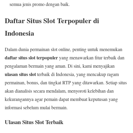
semua jenis promo dengan baik.
Daftar Situs Slot Terpopuler di
Indonesia
Dalam dunia permainan slot online, penting untuk menemukan
daftar situs slot terpopuler
yang menawarkan fitur terbaik dan
pengalaman bermain yang aman. Di sini, kami menyajikan
ulasan situs slot
terbaik di Indonesia, yang mencakup ragam
permainan, bonus, dan tingkat RTP yang ditawarkan. Setiap situs
akan dianalisis secara mendalam, menyoroti kelebihan dan
kekurangannya agar pemain dapat membuat keputusan yang
informasi sebelum mulai bermain.
Ulasan Situs Slot Terbaik