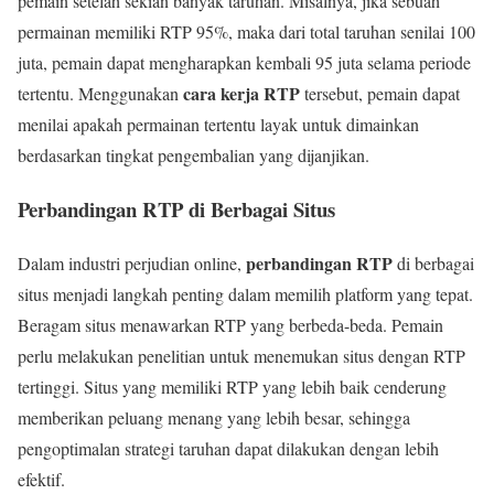
pemain setelah sekian banyak taruhan. Misalnya, jika sebuah
permainan memiliki RTP 95%, maka dari total taruhan senilai 100
juta, pemain dapat mengharapkan kembali 95 juta selama periode
cara kerja RTP
tertentu. Menggunakan
tersebut, pemain dapat
menilai apakah permainan tertentu layak untuk dimainkan
berdasarkan tingkat pengembalian yang dijanjikan.
Perbandingan RTP di Berbagai Situs
perbandingan RTP
Dalam industri perjudian online,
di berbagai
situs menjadi langkah penting dalam memilih platform yang tepat.
Beragam situs menawarkan RTP yang berbeda-beda. Pemain
perlu melakukan penelitian untuk menemukan situs dengan RTP
tertinggi. Situs yang memiliki RTP yang lebih baik cenderung
memberikan peluang menang yang lebih besar, sehingga
pengoptimalan strategi taruhan dapat dilakukan dengan lebih
efektif.