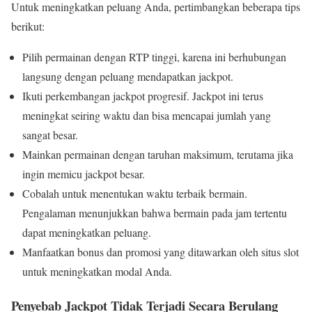
Untuk meningkatkan peluang Anda, pertimbangkan beberapa tips
berikut:
Pilih permainan dengan RTP tinggi, karena ini berhubungan
langsung dengan peluang mendapatkan jackpot.
Ikuti perkembangan jackpot progresif. Jackpot ini terus
meningkat seiring waktu dan bisa mencapai jumlah yang
sangat besar.
Mainkan permainan dengan taruhan maksimum, terutama jika
ingin memicu jackpot besar.
Cobalah untuk menentukan waktu terbaik bermain.
Pengalaman menunjukkan bahwa bermain pada jam tertentu
dapat meningkatkan peluang.
Manfaatkan bonus dan promosi yang ditawarkan oleh situs slot
untuk meningkatkan modal Anda.
Penyebab Jackpot Tidak Terjadi Secara Berulang