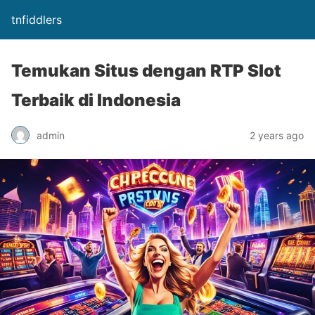
tnfiddlers
Temukan Situs dengan RTP Slot
Terbaik di Indonesia
admin
2 years ago