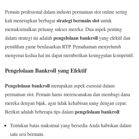
Pemain profesional dalam industri permainan slot online sering
strategi bermain slot
kali menerapkan berbagai
untuk
memaksimalkan peluang sukses mereka. Dua aspek penting
pengelolaan bankroll
dalam strategi ini adalah
yang efektif dan
pemilihan game berdasarkan RTP. Pemahaman menyeluruh
mengenai kedua hal ini dapat memberikan keunggulan kompetitif.
Pengelolaan Bankroll yang Efektif
Pengelolaan bankroll
merupakan aspek esensial dalam
permainan slot. Pemain harus merencanakan dan membagi dana
mereka dengan bijak, agar tidak kehabisan uang dengan cepat.
pengelolaan bankroll
Berikut adalah beberapa tips dalam
:
Tentukan batas maksimal yang bersedia Anda habiskan dalam
satu sesi bermain.