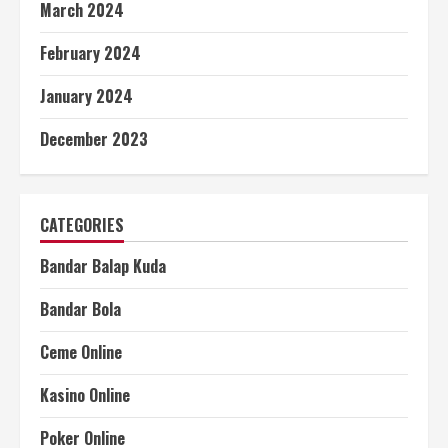
March 2024
February 2024
January 2024
December 2023
CATEGORIES
Bandar Balap Kuda
Bandar Bola
Ceme Online
Kasino Online
Poker Online