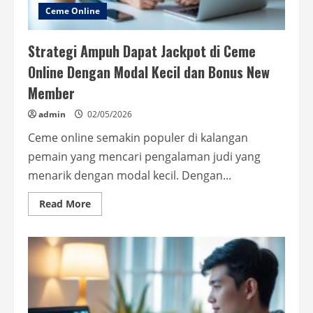
Ceme Online
Strategi Ampuh Dapat Jackpot di Ceme
Online Dengan Modal Kecil dan Bonus New
Member
admin
02/05/2026
Ceme online semakin populer di kalangan
pemain yang mencari pengalaman judi yang
menarik dengan modal kecil. Dengan...
Read
Read More
more
about
Strategi
Ampuh
Dapat
Jackpot
di
Ceme
Online
Dengan
Modal