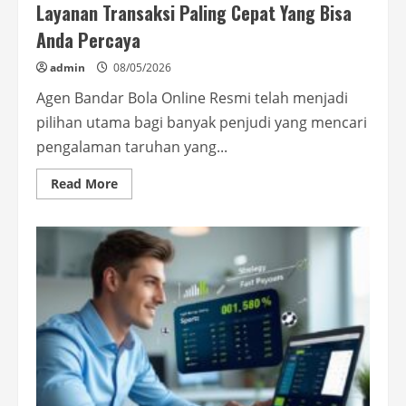
Layanan Transaksi Paling Cepat Yang Bisa
Anda Percaya
admin
08/05/2026
Agen Bandar Bola Online Resmi telah menjadi
pilihan utama bagi banyak penjudi yang mencari
pengalaman taruhan yang...
Read
Read More
more
about
Agen
Bandar
Bola
Online
Resmi
Dengan
Layanan
Transaksi
Paling
Cepat
Yang
Bisa
Anda
Percaya