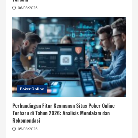
06/08/2026
Poker Online
Perbandingan Fitur Keamanan Situs Poker Online
Terbaru di Tahun 2026: Analisis Mendalam dan
Rekomendasi
05/08/2026