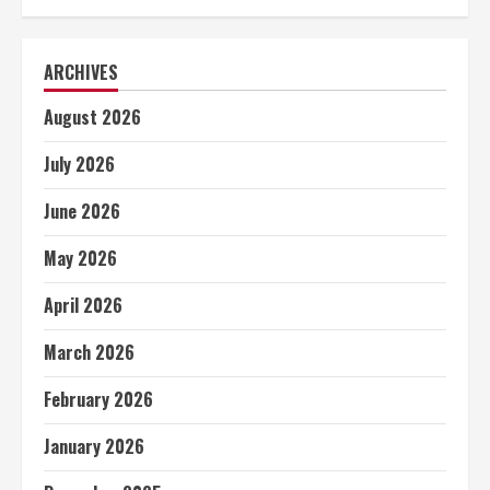
ARCHIVES
August 2026
July 2026
June 2026
May 2026
April 2026
March 2026
February 2026
January 2026