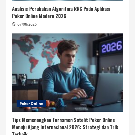
Analisis Perubahan Algoritma RNG Pada Aplikasi
Poker Online Modern 2026
07/08/2026
Poker Online
Tips Memenangkan Turnamen Satelit Poker Online
Menuju Ajang Internasional 2026: Strategi dan Trik
Terbaik