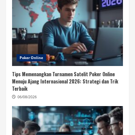
Poker Online
Tips Memenangkan Turnamen Satelit Poker Online
Menuju Ajang Internasional 2026: Strategi dan Trik
Terbaik
06/08/2026