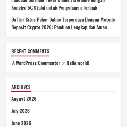
Panduan Bermain Poker Online via Mobile dengan
Koneksi 5G Stabil untuk Pengalaman Terbaik
Daftar Situs Poker Online Terpercaya Dengan Metode
Deposit Crypto 2026: Panduan Lengkap dan Aman
RECENT COMMENTS
A WordPress Commenter
on
Hello world!
ARCHIVES
August 2026
July 2026
June 2026