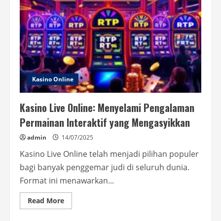
Pemain
Pemula
dan
Berpengalaman
Kasino Online
Kasino Live Online: Menyelami Pengalaman
Permainan Interaktif yang Mengasyikkan
admin
14/07/2025
Kasino Live Online telah menjadi pilihan populer
bagi banyak penggemar judi di seluruh dunia.
Format ini menawarkan...
Read
Read More
more
about
Kasino