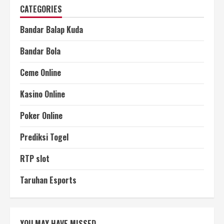
CATEGORIES
Bandar Balap Kuda
Bandar Bola
Ceme Online
Kasino Online
Poker Online
Prediksi Togel
RTP slot
Taruhan Esports
YOU MAY HAVE MISSED