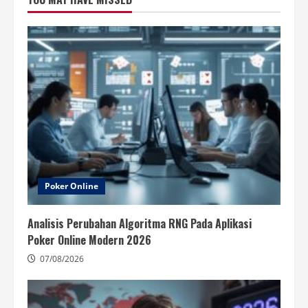
Poker Online
Analisis Perubahan Algoritma RNG Pada Aplikasi
Poker Online Modern 2026
07/08/2026