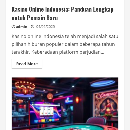
Kasino Online Indonesia: Panduan Lengkap
untuk Pemain Baru
admin
04/05/2025
Kasino online Indonesia telah menjadi salah satu
pilihan hiburan populer dalam beberapa tahun
terakhir. Keberadaan platform perjudian...
Read
Read More
more
about
Kasino
Online
Indonesia:
Panduan
Lengkap
untuk
Pemain
Baru