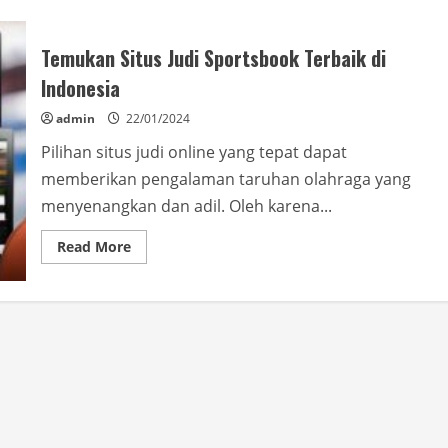
Temukan Situs Judi Sportsbook Terbaik di
Indonesia
admin
22/01/2024
Pilihan situs judi online yang tepat dapat
memberikan pengalaman taruhan olahraga yang
menyenangkan dan adil. Oleh karena...
Read
Read More
more
about
Temukan
Situs
Judi
Sportsbook
Terbaik
di
Indonesia