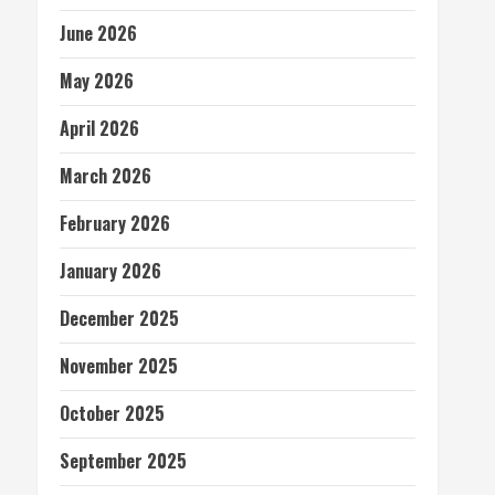
June 2026
May 2026
April 2026
March 2026
February 2026
January 2026
December 2025
November 2025
October 2025
September 2025