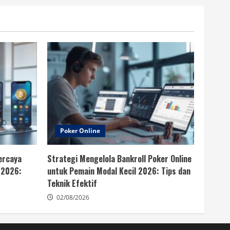
Poker Online
ercaya
Strategi Mengelola Bankroll Poker Online
 2026:
untuk Pemain Modal Kecil 2026: Tips dan
Teknik Efektif
02/08/2026