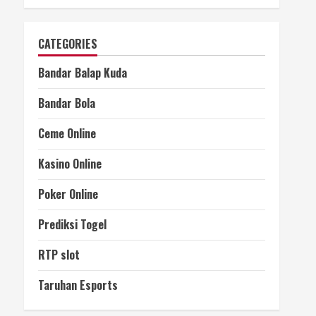
CATEGORIES
Bandar Balap Kuda
Bandar Bola
Ceme Online
Kasino Online
Poker Online
Prediksi Togel
RTP slot
Taruhan Esports