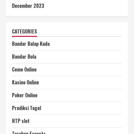
December 2023
CATEGORIES
Bandar Balap Kuda
Bandar Bola
Ceme Online
Kasino Online
Poker Online
Prediksi Togel
RTP slot
Taruhan Esports