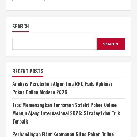
about
Raih
Bonus
Ceme
Online
SEARCH
Terbesar
di
Indonesia
SEARCH
RECENT POSTS
Analisis Perubahan Algoritma RNG Pada Aplikasi
Poker Online Modern 2026
Tips Memenangkan Turnamen Satelit Poker Online
Menuju Ajang Internasional 2026: Strategi dan Trik
Terbaik
Perbandingan Fitur Keamanan Situs Poker Online