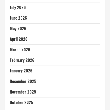
July 2026
June 2026
May 2026
April 2026
March 2026
February 2026
January 2026
December 2025
November 2025
October 2025