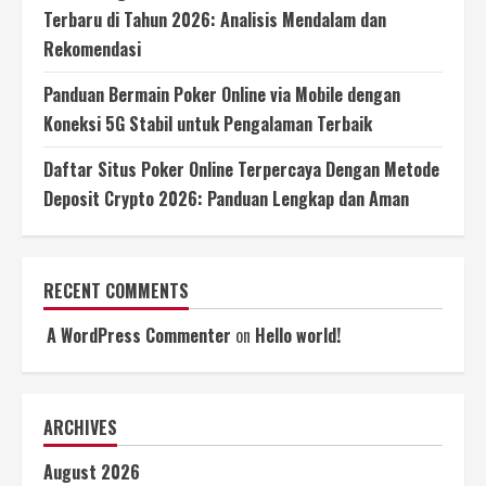
Terbaru di Tahun 2026: Analisis Mendalam dan
Rekomendasi
Panduan Bermain Poker Online via Mobile dengan
Koneksi 5G Stabil untuk Pengalaman Terbaik
Daftar Situs Poker Online Terpercaya Dengan Metode
Deposit Crypto 2026: Panduan Lengkap dan Aman
RECENT COMMENTS
A WordPress Commenter
on
Hello world!
ARCHIVES
August 2026