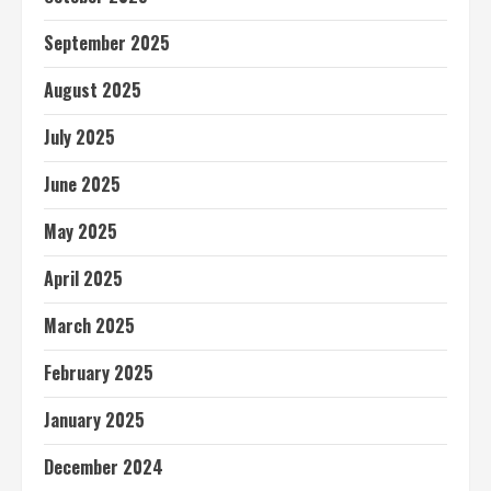
September 2025
August 2025
July 2025
June 2025
May 2025
April 2025
March 2025
February 2025
January 2025
December 2024