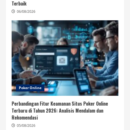
Terbaik
06/08/2026
Poker Online
Perbandingan Fitur Keamanan Situs Poker Online
Terbaru di Tahun 2026: Analisis Mendalam dan
Rekomendasi
05/08/2026