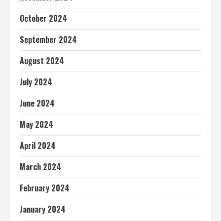
October 2024
September 2024
August 2024
July 2024
June 2024
May 2024
April 2024
March 2024
February 2024
January 2024