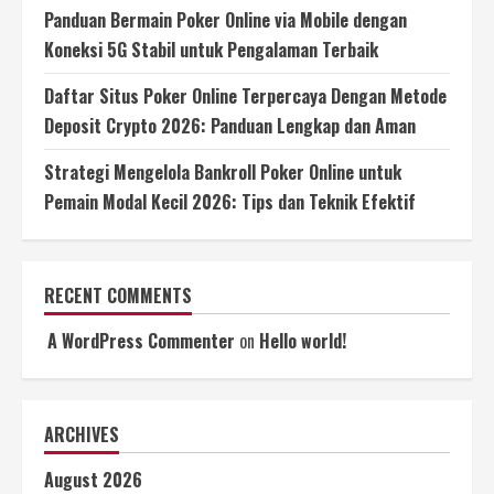
Panduan Bermain Poker Online via Mobile dengan
Koneksi 5G Stabil untuk Pengalaman Terbaik
Daftar Situs Poker Online Terpercaya Dengan Metode
Deposit Crypto 2026: Panduan Lengkap dan Aman
Strategi Mengelola Bankroll Poker Online untuk
Pemain Modal Kecil 2026: Tips dan Teknik Efektif
RECENT COMMENTS
A WordPress Commenter
on
Hello world!
ARCHIVES
August 2026