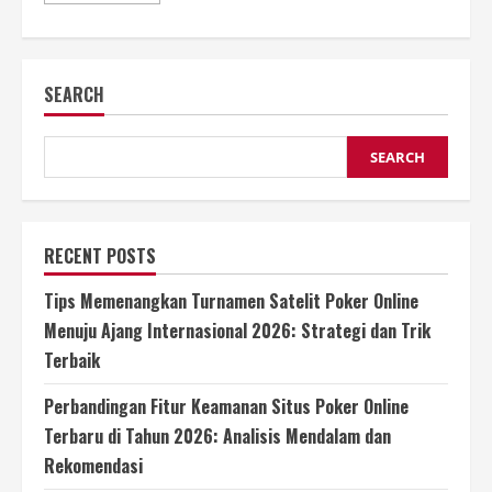
about
Balap
Kuda
Live
Streaming
SEARCH
–
Tonton
Langsung
Hari
Ini
SEARCH
RECENT POSTS
Tips Memenangkan Turnamen Satelit Poker Online
Menuju Ajang Internasional 2026: Strategi dan Trik
Terbaik
Perbandingan Fitur Keamanan Situs Poker Online
Terbaru di Tahun 2026: Analisis Mendalam dan
Rekomendasi