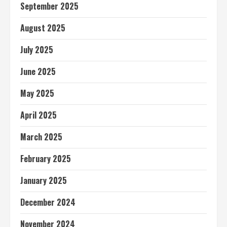
September 2025
August 2025
July 2025
June 2025
May 2025
April 2025
March 2025
February 2025
January 2025
December 2024
November 2024