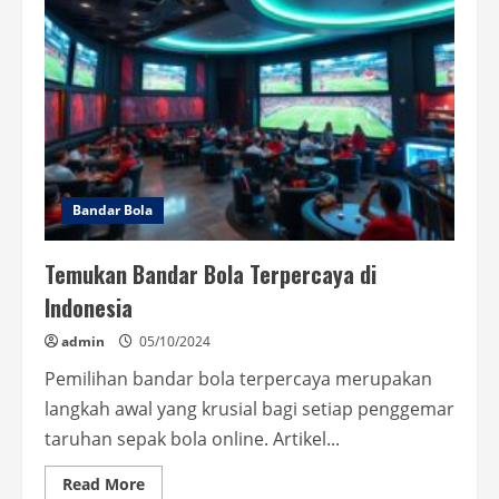
Bandar Bola
Temukan Bandar Bola Terpercaya di
Indonesia
admin
05/10/2024
Pemilihan bandar bola terpercaya merupakan
langkah awal yang krusial bagi setiap penggemar
taruhan sepak bola online. Artikel...
Read
Read More
more