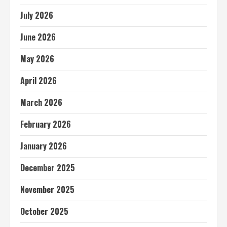
July 2026
June 2026
May 2026
April 2026
March 2026
February 2026
January 2026
December 2025
November 2025
October 2025