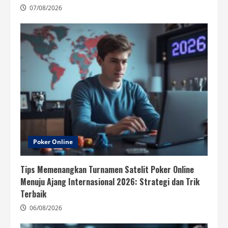
07/08/2026
Poker Online
Tips Memenangkan Turnamen Satelit Poker Online
Menuju Ajang Internasional 2026: Strategi dan Trik
Terbaik
06/08/2026