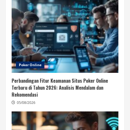
Poker Online
Perbandingan Fitur Keamanan Situs Poker Online
Terbaru di Tahun 2026: Analisis Mendalam dan
Rekomendasi
05/08/2026