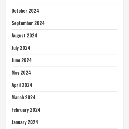
October 2024
September 2024
August 2024
July 2024
June 2024
May 2024
April 2024
March 2024
February 2024
January 2024