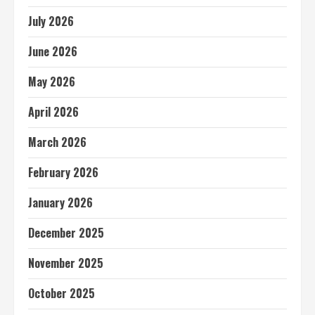
July 2026
June 2026
May 2026
April 2026
March 2026
February 2026
January 2026
December 2025
November 2025
October 2025