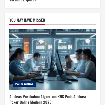
YOU MAY HAVE MISSED
Poker Online
Analisis Perubahan Algoritma RNG Pada Aplikasi
Poker Online Modern 2026