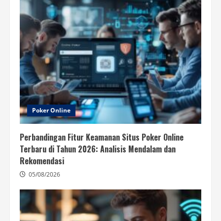
Poker Online
Perbandingan Fitur Keamanan Situs Poker Online
Terbaru di Tahun 2026: Analisis Mendalam dan
Rekomendasi
05/08/2026