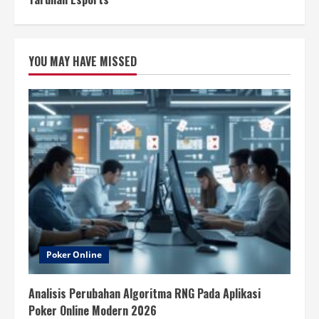
YOU MAY HAVE MISSED
Poker Online
Analisis Perubahan Algoritma RNG Pada Aplikasi
Poker Online Modern 2026