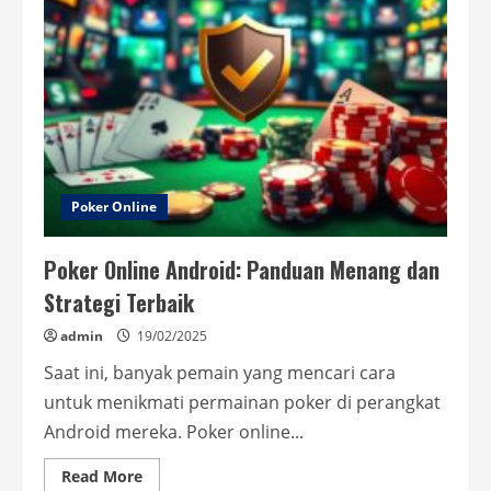
Poker Online
Poker Online Android: Panduan Menang dan
Strategi Terbaik
admin
19/02/2025
Saat ini, banyak pemain yang mencari cara
untuk menikmati permainan poker di perangkat
Android mereka. Poker online...
Read
Read More
more