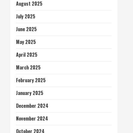
August 2025
July 2025
June 2025
May 2025
April 2025
March 2025
February 2025
January 2025
December 2024
November 2024
October 2024