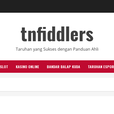
tnfiddlers
Taruhan yang Sukses dengan Panduan Ahli
 SLOT
KASINO ONLINE
BANDAR BALAP KUDA
TARUHAN ESPO