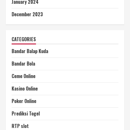
January 2024
December 2023
CATEGORIES
Bandar Balap Kuda
Bandar Bola
Ceme Online
Kasino Online
Poker Online
Prediksi Togel
RTP slot