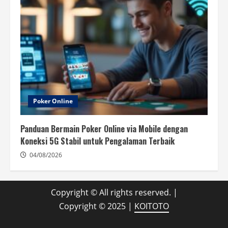
Poker Online
Panduan Bermain Poker Online via Mobile dengan
Koneksi 5G Stabil untuk Pengalaman Terbaik
04/08/2026
Copyright © All rights reserved.
|
Copyright © 2025 |
KOITOTO