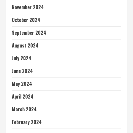
November 2024
October 2024
September 2024
August 2024
July 2024
June 2024
May 2024
April 2024
March 2024
February 2024