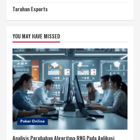
Taruhan Esports
YOU MAY HAVE MISSED
Poker Online
Analisis Perubahan Algoritma RNG Pada Aplikasi