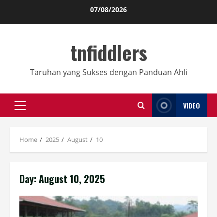
Skip
07/08/2026
to
content
tnfiddlers
Taruhan yang Sukses dengan Panduan Ahli
VIDEO
Primary
Menu
Home
2025
August
10
Day:
August 10, 2025