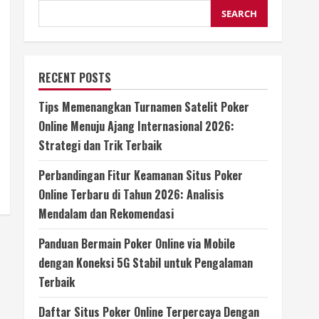
SEARCH
RECENT POSTS
Tips Memenangkan Turnamen Satelit Poker
Online Menuju Ajang Internasional 2026:
Strategi dan Trik Terbaik
Perbandingan Fitur Keamanan Situs Poker
Online Terbaru di Tahun 2026: Analisis
Mendalam dan Rekomendasi
Panduan Bermain Poker Online via Mobile
dengan Koneksi 5G Stabil untuk Pengalaman
Terbaik
Daftar Situs Poker Online Terpercaya Dengan