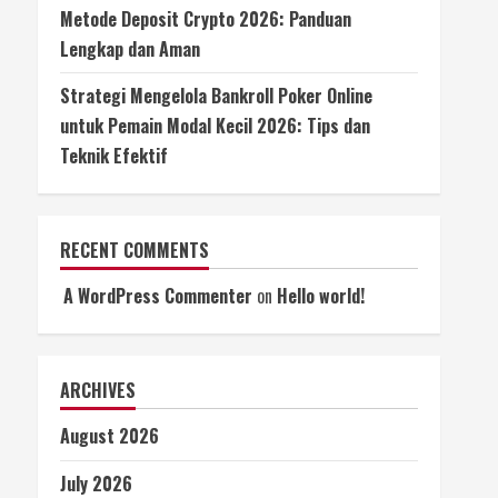
Metode Deposit Crypto 2026: Panduan
Lengkap dan Aman
Strategi Mengelola Bankroll Poker Online
untuk Pemain Modal Kecil 2026: Tips dan
Teknik Efektif
RECENT COMMENTS
A WordPress Commenter
on
Hello world!
ARCHIVES
August 2026
July 2026