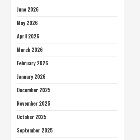
June 2026
May 2026
April 2026
March 2026
February 2026
January 2026
December 2025
November 2025
October 2025
September 2025