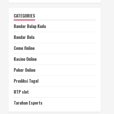
CATEGORIES
Bandar Balap Kuda
Bandar Bola
Ceme Online
Kasino Online
Poker Online
Prediksi Togel
RTP slot
Taruhan Esports