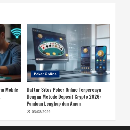
Poker Online
ia Mobile
Daftar Situs Poker Online Terpercaya
k
Dengan Metode Deposit Crypto 2026:
Panduan Lengkap dan Aman
03/08/2026