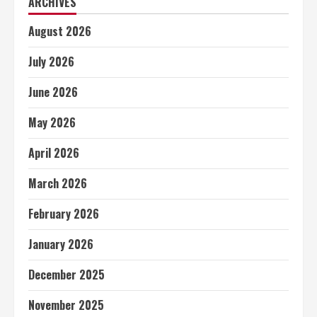
ARCHIVES
August 2026
July 2026
June 2026
May 2026
April 2026
March 2026
February 2026
January 2026
December 2025
November 2025