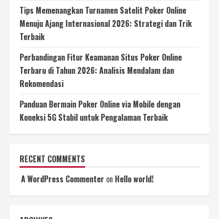
Tips Memenangkan Turnamen Satelit Poker Online
Menuju Ajang Internasional 2026: Strategi dan Trik
Terbaik
Perbandingan Fitur Keamanan Situs Poker Online
Terbaru di Tahun 2026: Analisis Mendalam dan
Rekomendasi
Panduan Bermain Poker Online via Mobile dengan
Koneksi 5G Stabil untuk Pengalaman Terbaik
RECENT COMMENTS
A WordPress Commenter
on
Hello world!