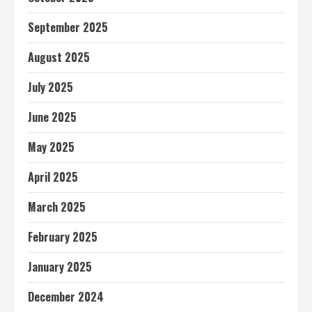
September 2025
August 2025
July 2025
June 2025
May 2025
April 2025
March 2025
February 2025
January 2025
December 2024