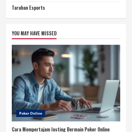
Taruhan Esports
YOU MAY HAVE MISSED
Poker Online
Cara Mempertajam Insting Bermain Poker Online