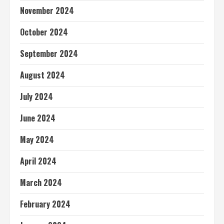
November 2024
October 2024
September 2024
August 2024
July 2024
June 2024
May 2024
April 2024
March 2024
February 2024