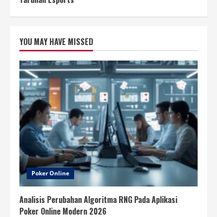
YOU MAY HAVE MISSED
Poker Online
Analisis Perubahan Algoritma RNG Pada Aplikasi
Poker Online Modern 2026