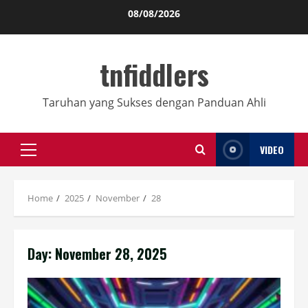
Skip
08/08/2026
to
content
tnfiddlers
Taruhan yang Sukses dengan Panduan Ahli
VIDEO
Primary
Menu
Home
2025
November
28
Day:
November 28, 2025