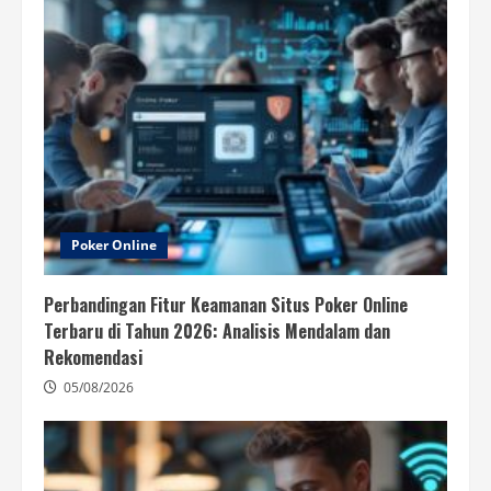
Poker Online
Perbandingan Fitur Keamanan Situs Poker Online
Terbaru di Tahun 2026: Analisis Mendalam dan
Rekomendasi
05/08/2026