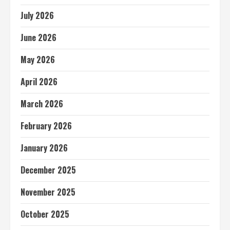
July 2026
June 2026
May 2026
April 2026
March 2026
February 2026
January 2026
December 2025
November 2025
October 2025