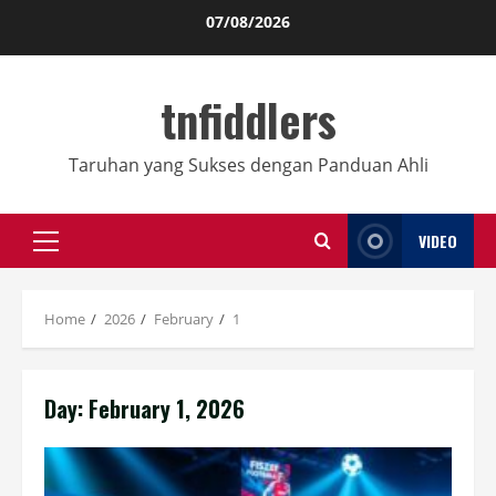
Skip
07/08/2026
to
content
tnfiddlers
Taruhan yang Sukses dengan Panduan Ahli
VIDEO
Primary
Menu
Home
2026
February
1
Day:
February 1, 2026