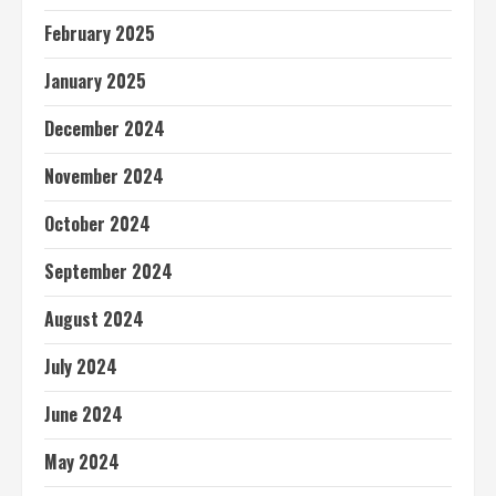
February 2025
January 2025
December 2024
November 2024
October 2024
September 2024
August 2024
July 2024
June 2024
May 2024