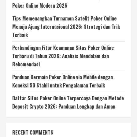
Poker Online Modern 2026
Tips Memenangkan Turnamen Satelit Poker Online
Menuju Ajang Internasional 2026: Strategi dan Trik
Terbaik
Perbandingan Fitur Keamanan Situs Poker Online
Terbaru di Tahun 2026: Analisis Mendalam dan
Rekomendasi
Panduan Bermain Poker Online via Mobile dengan
Koneksi 5G Stabil untuk Pengalaman Terbaik
Daftar Situs Poker Online Terpercaya Dengan Metode
Deposit Crypto 2026: Panduan Lengkap dan Aman
RECENT COMMENTS