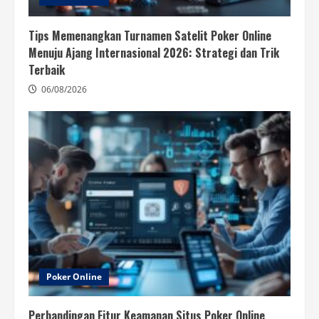
Tips Memenangkan Turnamen Satelit Poker Online
Menuju Ajang Internasional 2026: Strategi dan Trik
Terbaik
06/08/2026
Poker Online
Perbandingan Fitur Keamanan Situs Poker Online