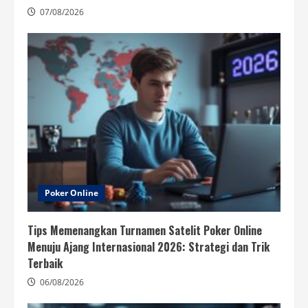
07/08/2026
Poker Online
Tips Memenangkan Turnamen Satelit Poker Online
Menuju Ajang Internasional 2026: Strategi dan Trik
Terbaik
06/08/2026