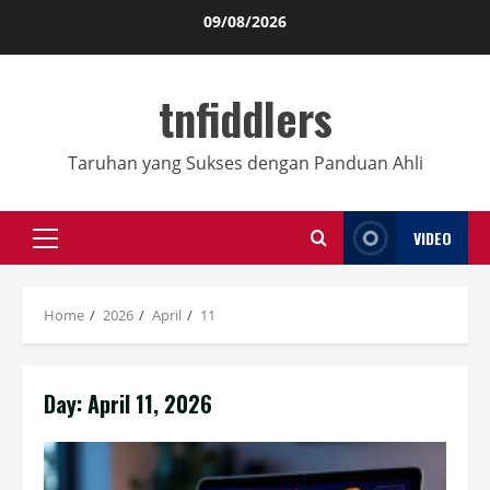
Skip
09/08/2026
to
content
tnfiddlers
Taruhan yang Sukses dengan Panduan Ahli
VIDEO
Primary
Menu
Home
2026
April
11
Day:
April 11, 2026