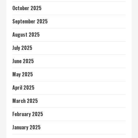
October 2025
September 2025
August 2025
July 2025
June 2025
May 2025
April 2025
March 2025
February 2025
January 2025