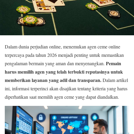
Dalam dunia perjudian online, menemukan agen ceme online
terpercaya pada tahun 2026 menjadi penting untuk memastikan
Pemain
pengalaman bermain yang aman dan menyenangkan.
harus memilih agen yang telah terbukti reputasinya untuk
memberikan layanan yang adil dan transparan.
Dalam artikel
ini, informasi terperinci akan disajikan tentang kriteria yang harus
diperhatikan saat memilih agen ceme yang dapat diandalkan.