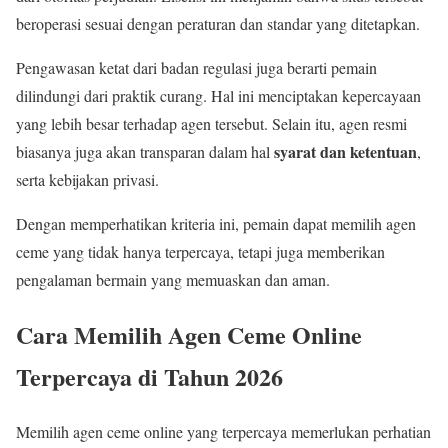
beroperasi sesuai dengan peraturan dan standar yang ditetapkan.
Pengawasan ketat dari badan regulasi juga berarti pemain
dilindungi dari praktik curang. Hal ini menciptakan kepercayaan
yang lebih besar terhadap agen tersebut. Selain itu, agen resmi
syarat dan ketentuan
biasanya juga akan transparan dalam hal
,
serta kebijakan privasi.
Dengan memperhatikan kriteria ini, pemain dapat memilih agen
ceme yang tidak hanya terpercaya, tetapi juga memberikan
pengalaman bermain yang memuaskan dan aman.
Cara Memilih Agen Ceme Online
Terpercaya di Tahun 2026
Memilih agen ceme online yang terpercaya memerlukan perhatian