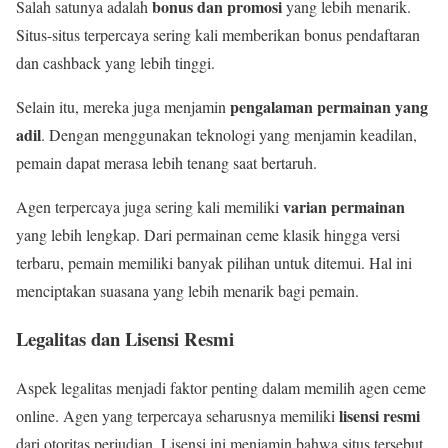
bonus dan promosi
Salah satunya adalah
yang lebih menarik.
Situs-situs terpercaya sering kali memberikan bonus pendaftaran
dan cashback yang lebih tinggi.
pengalaman permainan yang
Selain itu, mereka juga menjamin
adil
. Dengan menggunakan teknologi yang menjamin keadilan,
pemain dapat merasa lebih tenang saat bertaruh.
varian permainan
Agen terpercaya juga sering kali memiliki
yang lebih lengkap. Dari permainan ceme klasik hingga versi
terbaru, pemain memiliki banyak pilihan untuk ditemui. Hal ini
menciptakan suasana yang lebih menarik bagi pemain.
Legalitas dan Lisensi Resmi
Aspek legalitas menjadi faktor penting dalam memilih agen ceme
lisensi resmi
online. Agen yang terpercaya seharusnya memiliki
dari otoritas perjudian. Lisensi ini menjamin bahwa situs tersebut