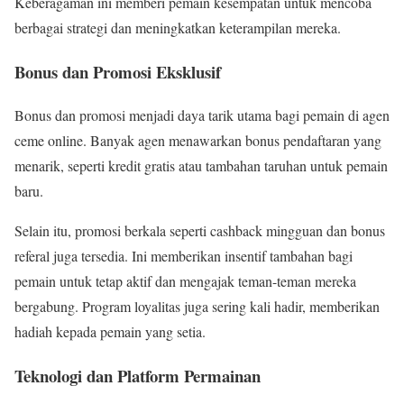
Keberagaman ini memberi pemain kesempatan untuk mencoba
berbagai strategi dan meningkatkan keterampilan mereka.
Bonus dan Promosi Eksklusif
Bonus dan promosi menjadi daya tarik utama bagi pemain di agen
ceme online. Banyak agen menawarkan bonus pendaftaran yang
menarik, seperti kredit gratis atau tambahan taruhan untuk pemain
baru.
Selain itu, promosi berkala seperti cashback mingguan dan bonus
referal juga tersedia. Ini memberikan insentif tambahan bagi
pemain untuk tetap aktif dan mengajak teman-teman mereka
bergabung. Program loyalitas juga sering kali hadir, memberikan
hadiah kepada pemain yang setia.
Teknologi dan Platform Permainan