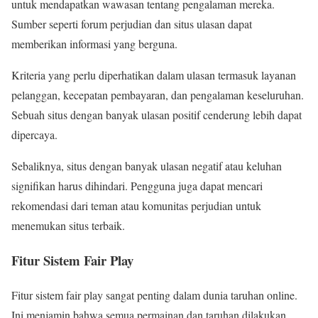
untuk mendapatkan wawasan tentang pengalaman mereka.
Sumber seperti forum perjudian dan situs ulasan dapat
memberikan informasi yang berguna.
Kriteria yang perlu diperhatikan dalam ulasan termasuk layanan
pelanggan, kecepatan pembayaran, dan pengalaman keseluruhan.
Sebuah situs dengan banyak ulasan positif cenderung lebih dapat
dipercaya.
Sebaliknya, situs dengan banyak ulasan negatif atau keluhan
signifikan harus dihindari. Pengguna juga dapat mencari
rekomendasi dari teman atau komunitas perjudian untuk
menemukan situs terbaik.
Fitur Sistem Fair Play
Fitur sistem fair play sangat penting dalam dunia taruhan online.
Ini menjamin bahwa semua permainan dan taruhan dilakukan