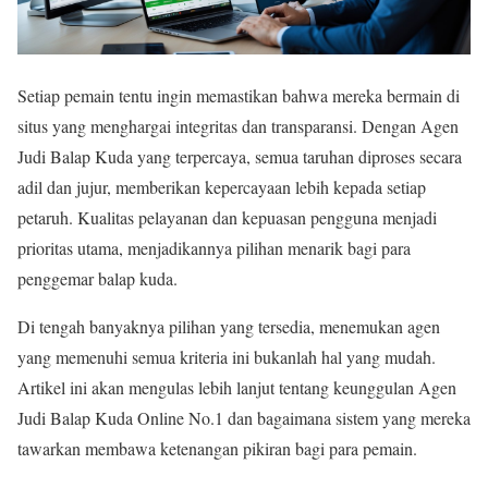
Setiap pemain tentu ingin memastikan bahwa mereka bermain di
situs yang menghargai integritas dan transparansi. Dengan Agen
Judi Balap Kuda yang terpercaya, semua taruhan diproses secara
adil dan jujur, memberikan kepercayaan lebih kepada setiap
petaruh. Kualitas pelayanan dan kepuasan pengguna menjadi
prioritas utama, menjadikannya pilihan menarik bagi para
penggemar balap kuda.
Di tengah banyaknya pilihan yang tersedia, menemukan agen
yang memenuhi semua kriteria ini bukanlah hal yang mudah.
Artikel ini akan mengulas lebih lanjut tentang keunggulan Agen
Judi Balap Kuda Online No.1 dan bagaimana sistem yang mereka
tawarkan membawa ketenangan pikiran bagi para pemain.