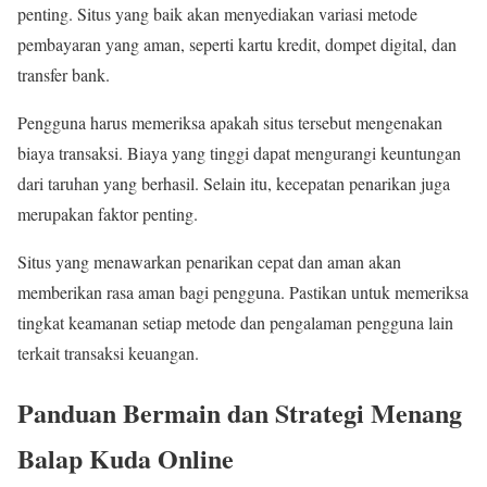
penting. Situs yang baik akan menyediakan variasi metode
pembayaran yang aman, seperti kartu kredit, dompet digital, dan
transfer bank.
Pengguna harus memeriksa apakah situs tersebut mengenakan
biaya transaksi. Biaya yang tinggi dapat mengurangi keuntungan
dari taruhan yang berhasil. Selain itu, kecepatan penarikan juga
merupakan faktor penting.
Situs yang menawarkan penarikan cepat dan aman akan
memberikan rasa aman bagi pengguna. Pastikan untuk memeriksa
tingkat keamanan setiap metode dan pengalaman pengguna lain
terkait transaksi keuangan.
Panduan Bermain dan Strategi Menang
Balap Kuda Online