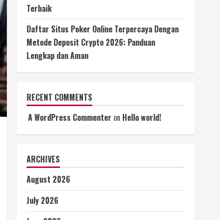
Terbaik
Daftar Situs Poker Online Terpercaya Dengan
Metode Deposit Crypto 2026: Panduan
Lengkap dan Aman
RECENT COMMENTS
A WordPress Commenter
on
Hello world!
ARCHIVES
August 2026
July 2026