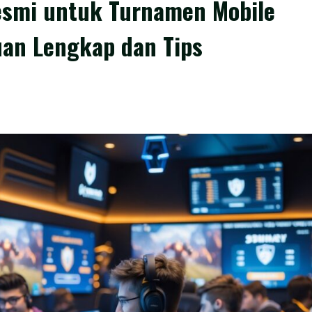
esmi untuk Turnamen Mobile
uan Lengkap dan Tips