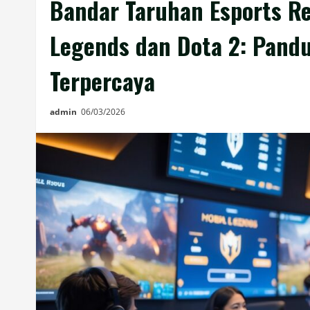
Bandar Taruhan Esports R
Legends dan Dota 2: Pand
Terpercaya
admin
06/03/2026