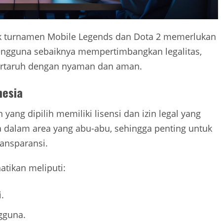
uk turnamen Mobile Legends dan Dota 2 memerlukan
Pengguna sebaiknya mempertimbangkan legalitas,
bertaruh dengan nyaman dan aman.
nesia
ng dipilih memiliki lisensi dan izin legal yang
da dalam area yang abu-abu, sehingga penting untuk
ansparansi.
atikan meliputi:
i.
gguna.