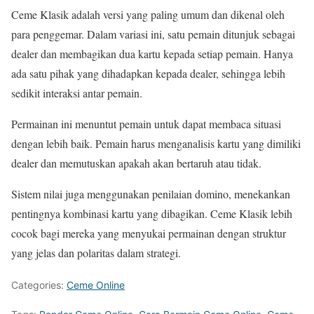
Ceme Klasik adalah versi yang paling umum dan dikenal oleh
para penggemar. Dalam variasi ini, satu pemain ditunjuk sebagai
dealer dan membagikan dua kartu kepada setiap pemain. Hanya
ada satu pihak yang dihadapkan kepada dealer, sehingga lebih
sedikit interaksi antar pemain.
Permainan ini menuntut pemain untuk dapat membaca situasi
dengan lebih baik. Pemain harus menganalisis kartu yang dimiliki
dealer dan memutuskan apakah akan bertaruh atau tidak.
Sistem nilai juga menggunakan penilaian domino, menekankan
pentingnya kombinasi kartu yang dibagikan. Ceme Klasik lebih
cocok bagi mereka yang menyukai permainan dengan struktur
yang jelas dan polaritas dalam strategi.
Categories:
Ceme Online