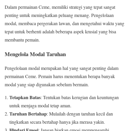
Dalam permainan Ceme, memiliki strategi yang tepat sangat
penting untuk meningkatkan peluang menang. Pengelolaan
modal, membaca pergerakan lawan, dan mengetahui waktu yang
tepat untuk berhenti adalah beberapa aspek krusial yang bisa
membantu pemain.
Mengelola Modal Taruhan
Pengelolaan modal merupakan hal yang sangat penting dalam
permainan Ceme. Pemain harus menentukan berapa banyak
modal yang siap digunakan sebelum bermain.
Tetapkan Batas
: Tentukan batas kerugian dan keuntungan
untuk menjaga modal tetap aman.
Taruhan Bertahap
: Mulailah dengan taruhan kecil dan
tingkatkan secara bertahap hanya jika merasa yakin.
Hindari Emosi
: Jangan biarkan emosi mempengaruhi