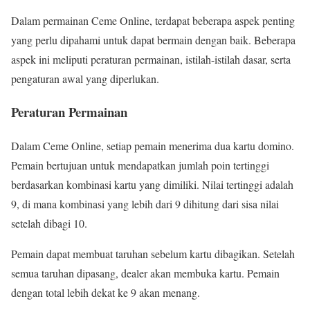
Dalam permainan Ceme Online, terdapat beberapa aspek penting
yang perlu dipahami untuk dapat bermain dengan baik. Beberapa
aspek ini meliputi peraturan permainan, istilah-istilah dasar, serta
pengaturan awal yang diperlukan.
Peraturan Permainan
Dalam Ceme Online, setiap pemain menerima dua kartu domino.
Pemain bertujuan untuk mendapatkan jumlah poin tertinggi
berdasarkan kombinasi kartu yang dimiliki. Nilai tertinggi adalah
9, di mana kombinasi yang lebih dari 9 dihitung dari sisa nilai
setelah dibagi 10.
Pemain dapat membuat taruhan sebelum kartu dibagikan. Setelah
semua taruhan dipasang, dealer akan membuka kartu. Pemain
dengan total lebih dekat ke 9 akan menang.