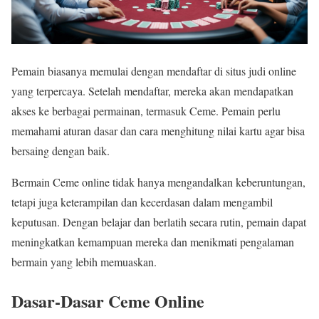
Pemain biasanya memulai dengan mendaftar di situs judi online
yang terpercaya. Setelah mendaftar, mereka akan mendapatkan
akses ke berbagai permainan, termasuk Ceme. Pemain perlu
memahami aturan dasar dan cara menghitung nilai kartu agar bisa
bersaing dengan baik.
Bermain Ceme online tidak hanya mengandalkan keberuntungan,
tetapi juga keterampilan dan kecerdasan dalam mengambil
keputusan. Dengan belajar dan berlatih secara rutin, pemain dapat
meningkatkan kemampuan mereka dan menikmati pengalaman
bermain yang lebih memuaskan.
Dasar-Dasar Ceme Online