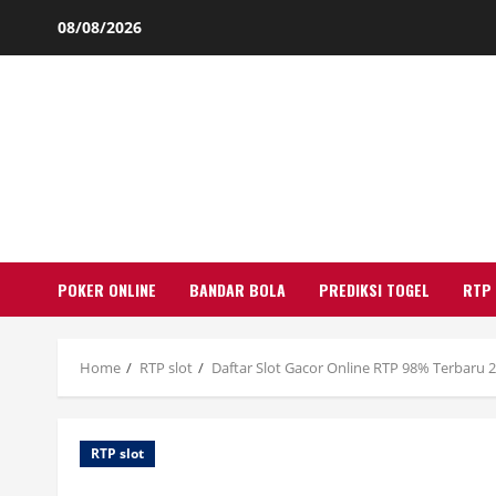
Skip
08/08/2026
to
content
POKER ONLINE
BANDAR BOLA
PREDIKSI TOGEL
RTP
Home
RTP slot
Daftar Slot Gacor Online RTP 98% Terbaru
RTP slot