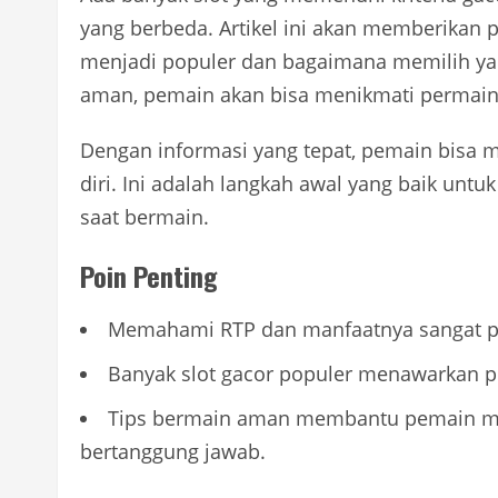
yang berbeda. Artikel ini akan memberikan
menjadi populer dan bagaimana memilih ya
aman, pemain akan bisa menikmati permaina
Dengan informasi yang tepat, pemain bisa me
diri. Ini adalah langkah awal yang baik u
saat bermain.
Poin Penting
Memahami RTP dan manfaatnya sangat p
Banyak slot gacor populer menawarkan 
Tips bermain aman membantu pemain m
bertanggung jawab.