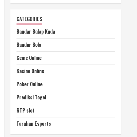
CATEGORIES
Bandar Balap Kuda
Bandar Bola
Ceme Online
Kasino Online
Poker Online
Prediksi Togel
RTP slot
Taruhan Esports