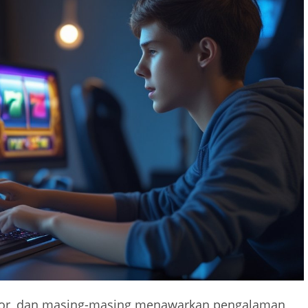
acor, dan masing-masing menawarkan pengalaman