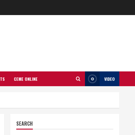
RTS
CEME ONLINE
VIDEO
SEARCH