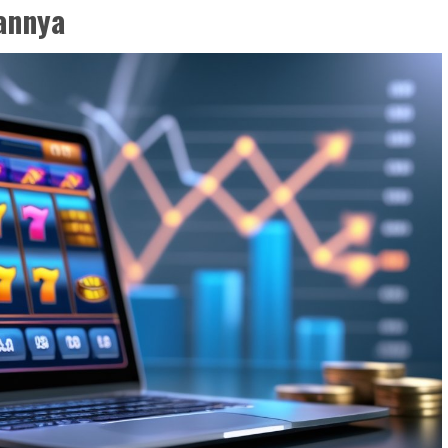
annya