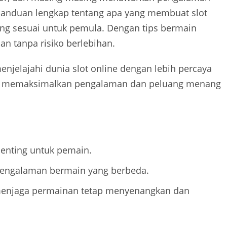
 panduan lengkap tentang apa yang membuat slot
ng sesuai untuk pemula. Dengan tips bermain
n tanpa risiko berlebihan.
njelajahi dunia slot online dengan lebih percaya
ntuk memaksimalkan pengalaman dan peluang menang
enting untuk pemain.
pengalaman bermain yang berbeda.
enjaga permainan tetap menyenangkan dan