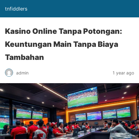
tnfiddlers
Kasino Online Tanpa Potongan:
Keuntungan Main Tanpa Biaya
Tambahan
admin
1 year ago