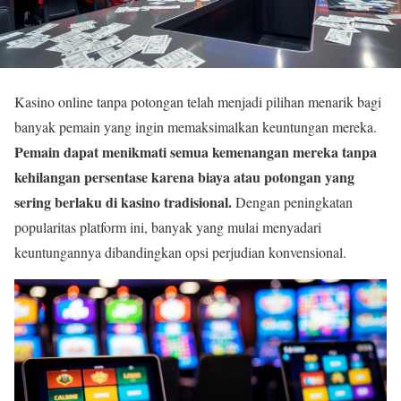
Kasino online tanpa potongan telah menjadi pilihan menarik bagi
banyak pemain yang ingin memaksimalkan keuntungan mereka.
Pemain dapat menikmati semua kemenangan mereka tanpa
kehilangan persentase karena biaya atau potongan yang
sering berlaku di kasino tradisional.
Dengan peningkatan
popularitas platform ini, banyak yang mulai menyadari
keuntungannya dibandingkan opsi perjudian konvensional.