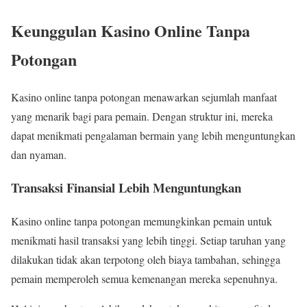
Keunggulan Kasino Online Tanpa
Potongan
Kasino online tanpa potongan menawarkan sejumlah manfaat
yang menarik bagi para pemain. Dengan struktur ini, mereka
dapat menikmati pengalaman bermain yang lebih menguntungkan
dan nyaman.
Transaksi Finansial Lebih Menguntungkan
Kasino online tanpa potongan memungkinkan pemain untuk
menikmati hasil transaksi yang lebih tinggi. Setiap taruhan yang
dilakukan tidak akan terpotong oleh biaya tambahan, sehingga
pemain memperoleh semua kemenangan mereka sepenuhnya.