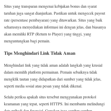
Situs yang transparan mengenai kebijakan bonus dan syarat
taruhan juga sangat dianjurkan. Pastikan untuk mengecek payout
rate (persentase pembayaran) yang ditawarkan. Situs yang baik
seharusnya menyediakan informasi ini dengan jelas, dan biasanya
akan memiliki RTP (Return to Player) yang tinggi, yang
menguntungkan bagi pemain.
Tips Menghindari Link Tidak Aman
Menghindari link yang tidak aman adalah langkah yang krusial
dalam memilih platform permainan. Pemain sebaiknya tidak
mengklik tautan yang didapatkan dari sumber yang tidak jelas,
seperti media sosial atau pesan yang tidak dikenal.
Selalu periksa apakah situs tersebut menggunakan protokol
keamanan yang tepat, seperti HTTPS. Ini membantu melindungi
data pribadi dan finansial. Gunakan juga sumber-sumber