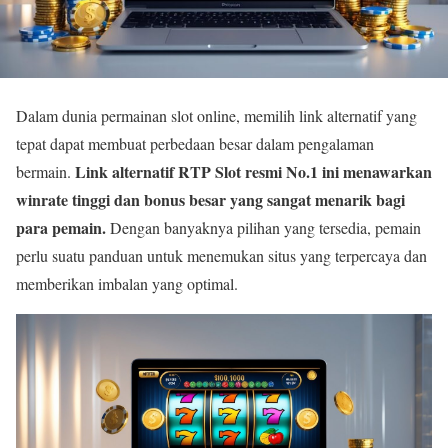
Dalam dunia permainan slot online, memilih link alternatif yang
tepat dapat membuat perbedaan besar dalam pengalaman
Link alternatif RTP Slot resmi No.1 ini menawarkan
bermain.
winrate tinggi dan bonus besar yang sangat menarik bagi
para pemain.
Dengan banyaknya pilihan yang tersedia, pemain
perlu suatu panduan untuk menemukan situs yang terpercaya dan
memberikan imbalan yang optimal.