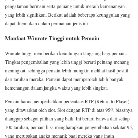
pengalaman bermain serta peluang untuk meraih kemenangan
yang lebih signifikan. Berikut adalah beberapa keunggulan yang
dapat ditemukan dalam permainan jenis ini.
Manfaat Winrate Tinggi untuk Pemain
Winrate tinggi memberikan keuntungan langsung bagi pemain.
Tingkat pengembalian yang lebih tinggi berarti peluang menang
meningkat, sehingga pemain lebih mungkin melihat hasil positif
dari taruhan mereka. Pemain dapat memperoleh lebih banyak
kemenangan dalam jangka waktu yang lebih singkat.
Pemain harus memperhatikan persentase RTP (Return to Player)
yang ditawarkan oleh slot. Slot dengan RTP di atas 95% biasanya
dianggap sebagai pilihan yang baik. Ini berarti bahwa dari setiap
100 taruhan, pemain bisa mengharapkan pengembalian sekitar 95,
yang merupakan angka menarik bagi mereka yang ingin