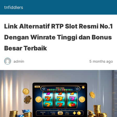
tnfiddlers
Link Alternatif RTP Slot Resmi No.1
Dengan Winrate Tinggi dan Bonus
Besar Terbaik
admin
5 months ago