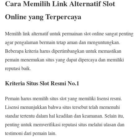
Cara Memilih Link Alternatif Slot
Online yang Terpercaya
Memilih link alternatif untuk permainan slot online sangat penting
agar pengalaman bermain tetap aman dan menguntungkan.
Beberapa kriteria harus dipertimbangkan untuk memastikan
pemain menemukan situs yang dapat dipercaya dan memiliki
reputasi baik.
Kriteria Situs Slot Resmi No.1
Pemain harus memilih situs slot yang memiliki lisensi resmi.
Lisensi menunjukkan bahwa situs tersebut telah memenuhi
standar tertentu dalam hal keadilan dan keamanan. Selain itu,
penting untuk memverifikasi reputasi situs melalui ulasan dan
testimoni dari pemain lain.