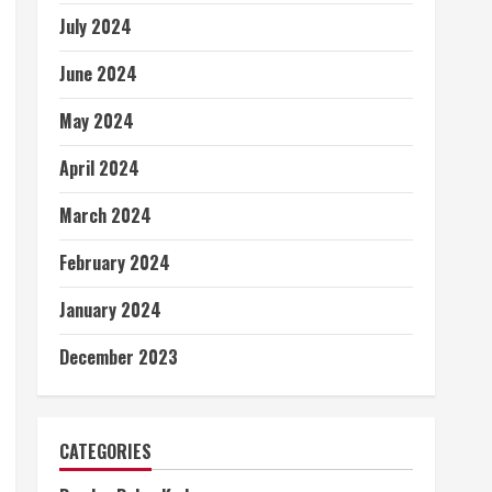
July 2024
June 2024
May 2024
April 2024
March 2024
February 2024
January 2024
December 2023
CATEGORIES