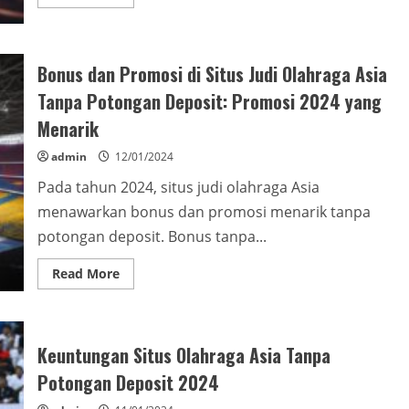
more
about
Keamanan
Bertaruh
Olahraga
Asia
Bonus dan Promosi di Situs Judi Olahraga Asia
2024
Tanpa
Tanpa Potongan Deposit: Promosi 2024 yang
Potongan
Menarik
admin
12/01/2024
Pada tahun 2024, situs judi olahraga Asia
menawarkan bonus dan promosi menarik tanpa
potongan deposit. Bonus tanpa...
Read
Read More
more
about
Bonus
dan
Promosi
di
Keuntungan Situs Olahraga Asia Tanpa
Situs
Judi
Potongan Deposit 2024
Olahraga
Asia