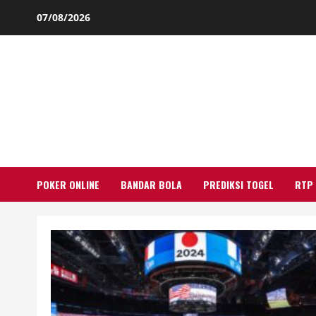
Skip
07/08/2026
to
content
POKER ONLINE
BANDAR BOLA
PREDIKSI TOGEL
RTP