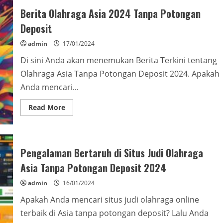
Asia
Tanpa
Berita Olahraga Asia 2024 Tanpa Potongan
Potongan
Deposit
Deposit
di
Indonesia
admin
17/01/2024
2024
Di sini Anda akan menemukan Berita Terkini tentang
Olahraga Asia Tanpa Potongan Deposit 2024. Apakah
Anda mencari...
Read
Read More
more
about
Berita
Olahraga
Asia
2024
Pengalaman Bertaruh di Situs Judi Olahraga
Tanpa
Potongan
Asia Tanpa Potongan Deposit 2024
Deposit
admin
16/01/2024
Apakah Anda mencari situs judi olahraga online
terbaik di Asia tanpa potongan deposit? Lalu Anda