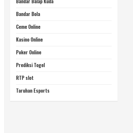
Bandar Balap Kuda
Bandar Bola
Ceme Online
Kasino Online
Poker Online
Prediksi Togel
RTP slot
Taruhan Esports