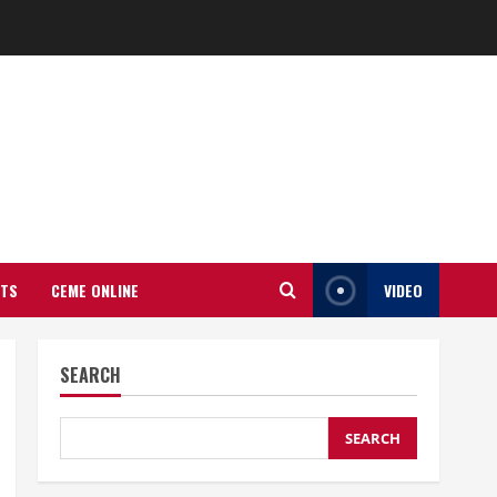
RTS
CEME ONLINE
VIDEO
SEARCH
SEARCH