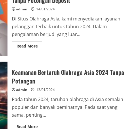
Tanpa Potongan Deposit
admin
14/01/2024
Di Situs Olahraga Asia, kami menyediakan layanan
pelanggan terbaik untuk tahun 2024. Dalam
pengalaman berjudi yang luar...
Read
Read More
more
about
Layanan
Pelanggan
Situs
Olahraga
Keamanan Bertaruh Olahraga Asia 2024 Tanpa
Asia
2024
Potongan
Tanpa
Potongan
admin
13/01/2024
Deposit
Pada tahun 2024, taruhan olahraga di Asia semakin
populer dan banyak peminatnya. Pada saat yang
sama, penting...
Read
Read More