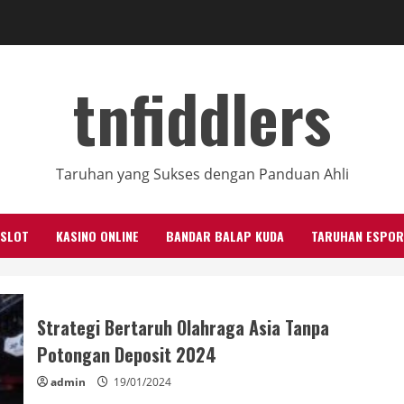
tnfiddlers
Taruhan yang Sukses dengan Panduan Ahli
 SLOT
KASINO ONLINE
BANDAR BALAP KUDA
TARUHAN ESPO
Strategi Bertaruh Olahraga Asia Tanpa
Potongan Deposit 2024
admin
19/01/2024