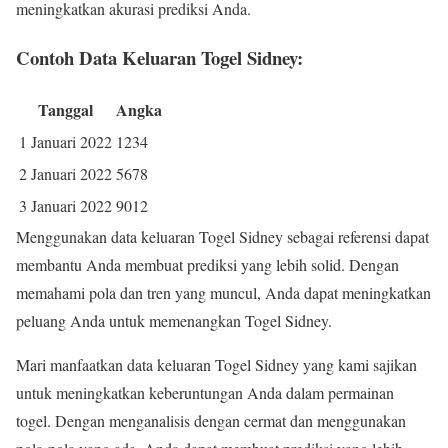
meningkatkan akurasi prediksi Anda.
Contoh Data Keluaran Togel Sidney:
Tanggal
Angka
1 Januari 2022
1234
2 Januari 2022
5678
3 Januari 2022
9012
Menggunakan data keluaran Togel Sidney sebagai referensi dapat
membantu Anda membuat prediksi yang lebih solid. Dengan
memahami pola dan tren yang muncul, Anda dapat meningkatkan
peluang Anda untuk memenangkan Togel Sidney.
Mari manfaatkan data keluaran Togel Sidney yang kami sajikan
untuk meningkatkan keberuntungan Anda dalam permainan
togel. Dengan menganalisis dengan cermat dan menggunakan