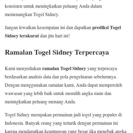
konsisten untuk meningkatkan peluang Anda dalam
memenangkan Togel Sidney.
prediksi Togel
Jangan lewatkan kesempatan ini dan dapatkan
Sidney terakurat
dan jitu hari ini!
Ramalan Togel Sidney Terpercaya
ramalan Togel Sidney
Kami menyediakan
yang terpercaya
berdasarkan analisis data dan pola pengeluaran sebelumnya.
Dengan menggunakan ramalan kami, Anda dapat memperoleh
wawasan yang lebih baik untuk memilih angka main dan
meningkatkan peluang menang Anda.
Togel Sidney merupakan permainan judi togel yang populer di
Indonesia. Banyak orang yang tertarik dengan permainan ini
karena mendapatkan keuntungan yang besar jika menebak angka