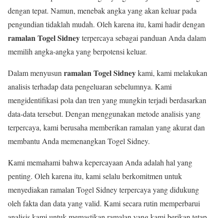
dengan tepat. Namun, menebak angka yang akan keluar pada
pengundian tidaklah mudah. Oleh karena itu, kami hadir dengan
ramalan Togel Sidney
terpercaya sebagai panduan Anda dalam
memilih angka-angka yang berpotensi keluar.
ramalan Togel Sidney
Dalam menyusun
kami, kami melakukan
analisis terhadap data pengeluaran sebelumnya. Kami
mengidentifikasi pola dan tren yang mungkin terjadi berdasarkan
data-data tersebut. Dengan menggunakan metode analisis yang
terpercaya, kami berusaha memberikan ramalan yang akurat dan
membantu Anda memenangkan Togel Sidney.
Kami memahami bahwa kepercayaan Anda adalah hal yang
penting. Oleh karena itu, kami selalu berkomitmen untuk
menyediakan ramalan Togel Sidney terpercaya yang didukung
oleh fakta dan data yang valid. Kami secara rutin memperbarui
analisis kami untuk memastikan ramalan yang kami berikan tetap