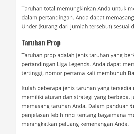
Taruhan total memungkinkan Anda untuk memp
dalam pertandingan. Anda dapat memasang ta
Under (kurang dari jumlah tersebut) sesuai 
Taruhan Prop
Taruhan prop adalah jenis taruhan yang berk
pertandingan Liga Legends. Anda dapat me
tertinggi, nomor pertama kali membunuh Ba
Itulah beberapa jenis taruhan yang tersedia
memiliki aturan dan strategi yang berbeda
memasang taruhan Anda. Dalam panduan
t
penjelasan lebih rinci tentang bagaimana m
meningkatkan peluang kemenangan Anda.