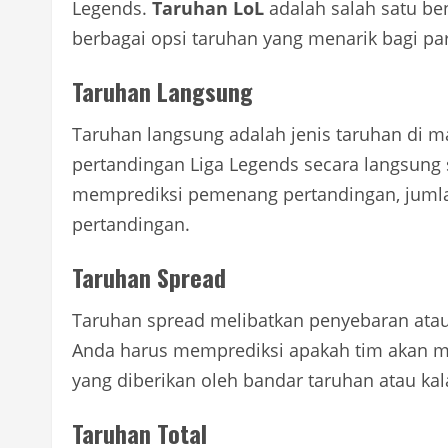
Legends.
Taruhan LoL
adalah salah satu b
berbagai opsi taruhan yang menarik bagi p
Taruhan Langsung
Taruhan langsung adalah jenis taruhan di 
pertandingan Liga Legends secara langsung 
memprediksi pemenang pertandingan, jumlah 
pertandingan.
Taruhan Spread
Taruhan spread melibatkan penyebaran atau 
Anda harus memprediksi apakah tim akan m
yang diberikan oleh bandar taruhan atau kal
Taruhan Total