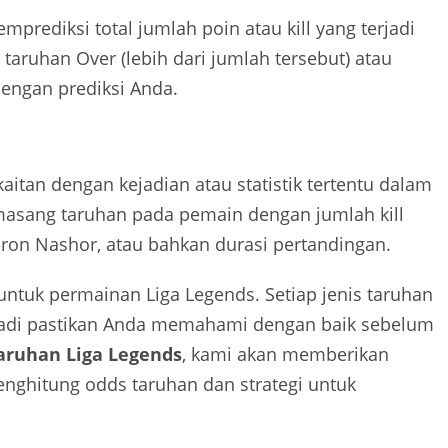
rediksi total jumlah poin atau kill yang terjadi
ruhan Over (lebih dari jumlah tersebut) atau
dengan prediksi Anda.
aitan dengan kejadian atau statistik tertentu dalam
masang taruhan pada pemain dengan jumlah kill
ron Nashor, atau bahkan durasi pertandingan.
 untuk permainan Liga Legends. Setiap jenis taruhan
, jadi pastikan Anda memahami dengan baik sebelum
aruhan Liga Legends
, kami akan memberikan
enghitung odds taruhan dan strategi untuk