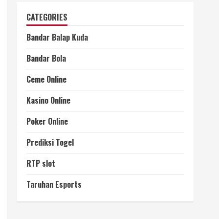
CATEGORIES
Bandar Balap Kuda
Bandar Bola
Ceme Online
Kasino Online
Poker Online
Prediksi Togel
RTP slot
Taruhan Esports