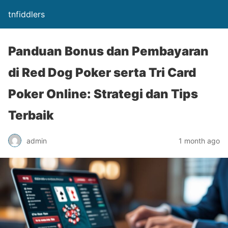
tnfiddlers
Panduan Bonus dan Pembayaran
di Red Dog Poker serta Tri Card
Poker Online: Strategi dan Tips
Terbaik
admin
1 month ago