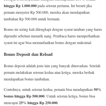
hingga Rp 1.000.000
pada setoran pertama. Ini berarti jika
pemain menyetor Rp 500.000, mereka akan mendapatkan
tambahan Rp 500.000 untuk bermain.
Bonus ini sering kali dilengkapi dengan syarat taruhan yang harus
dipenuhi sebelum menarik uang. Pembaca harus memperhatikan
syarat ini agar bisa memanfaatkan bonus dengan maksimal.
Bonus Deposit dan Reload
Bonus deposit adalah jenis lain yang banyak ditawarkan. Setelah
pemain melakukan setoran kedua atau ketiga, mereka berhak
mendapatkan bonus tambahan.
50%
Contohnya, untuk setoran kedua, pemain bisa mendapatkan
bonus hingga Rp 500.000
. Untuk setoran ketiga, bonus bisa
25% hingga Rp 250.000
mencapai
.