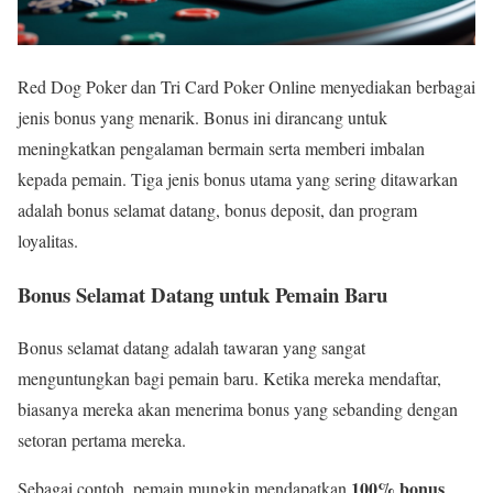
Red Dog Poker dan Tri Card Poker Online menyediakan berbagai
jenis bonus yang menarik. Bonus ini dirancang untuk
meningkatkan pengalaman bermain serta memberi imbalan
kepada pemain. Tiga jenis bonus utama yang sering ditawarkan
adalah bonus selamat datang, bonus deposit, dan program
loyalitas.
Bonus Selamat Datang untuk Pemain Baru
Bonus selamat datang adalah tawaran yang sangat
menguntungkan bagi pemain baru. Ketika mereka mendaftar,
biasanya mereka akan menerima bonus yang sebanding dengan
setoran pertama mereka.
100% bonus
Sebagai contoh, pemain mungkin mendapatkan