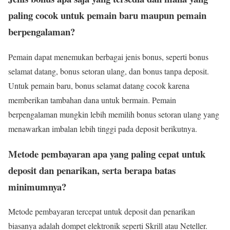
paling cocok untuk pemain baru maupun pemain
berpengalaman?
Pemain dapat menemukan berbagai jenis bonus, seperti bonus
selamat datang, bonus setoran ulang, dan bonus tanpa deposit.
Untuk pemain baru, bonus selamat datang cocok karena
memberikan tambahan dana untuk bermain. Pemain
berpengalaman mungkin lebih memilih bonus setoran ulang yang
menawarkan imbalan lebih tinggi pada deposit berikutnya.
Metode pembayaran apa yang paling cepat untuk
deposit dan penarikan, serta berapa batas
minimumnya?
Metode pembayaran tercepat untuk deposit dan penarikan
biasanya adalah dompet elektronik seperti Skrill atau Neteller.