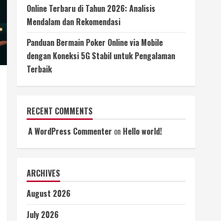
Online Terbaru di Tahun 2026: Analisis
Mendalam dan Rekomendasi
Panduan Bermain Poker Online via Mobile
dengan Koneksi 5G Stabil untuk Pengalaman
Terbaik
RECENT COMMENTS
A WordPress Commenter
on
Hello world!
ARCHIVES
August 2026
July 2026