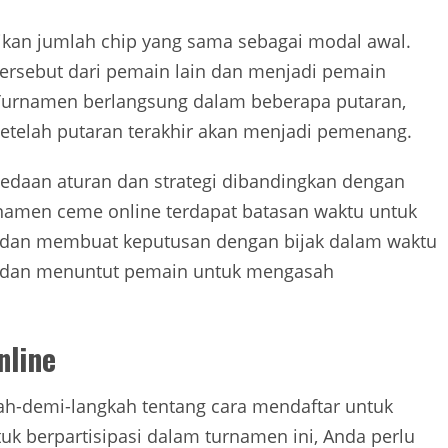
ikan jumlah chip yang sama sebagai modal awal.
ersebut dari pemain lain dan menjadi pemain
 Turnamen berlangsung dalam beberapa putaran,
etelah putaran terakhir akan menjadi pemenang.
edaan aturan dan strategi dibandingkan dengan
namen ceme online terdapat batasan waktu untuk
at dan membuat keputusan dengan bijak dalam waktu
n dan menuntut pemain untuk mengasah
nline
h-demi-langkah tentang cara mendaftar untuk
tuk berpartisipasi dalam turnamen ini, Anda perlu