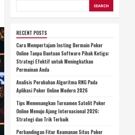
SEARCH
RECENT POSTS
Cara Mempertajam Insting Bermain Poker
Online Tanpa Bantuan Software Pihak Ketiga:
Strategi Efektif untuk Meningkatkan
Permainan Anda
Analisis Perubahan Algoritma RNG Pada
Aplikasi Poker Online Modern 2026
Tips Memenangkan Turnamen Satelit Poker
Online Menuju Ajang Internasional 2026:
Strategi dan Trik Terbaik
Perbandingan Fitur Keamanan Situs Poker