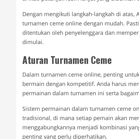
Dengan mengikuti langkah-langkah di atas,
turnamen ceme online dengan mudah. Pasti
ditentukan oleh penyelenggara dan memper
dimulai.
Aturan Turnamen Ceme
Dalam turnamen ceme online, penting untu
bermain dengan kompetitif. Anda harus mem
permainan dalam turnamen ini serta bagaim
Sistem permainan dalam turnamen ceme on
tradisional, di mana setiap pemain akan m
menggabungkannya menjadi kombinasi yang 
penting yang perlu diperhatikan.