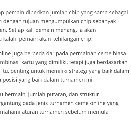
ap pemain diberikan jumlah chip yang sama sebagai
n dengan tujuan mengumpulkan chip sebanyak
n. Setiap kali pemain menang, ia akan
 kalah, pemain akan kehilangan chip.
line juga berbeda daripada permainan ceme biasa.
binasi kartu yang dimiliki, tetapi juga berdasarkan
itu, penting untuk memiliki strategi yang baik dalam
posisi yang baik dalam turnamen ini.
ktu bermain, jumlah putaran, dan struktur
ergantung pada jenis turnamen ceme online yang
memahami aturan turnamen sebelum memulai