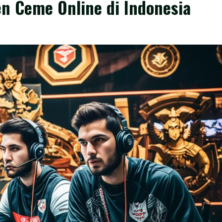
 Ceme Online di Indonesia