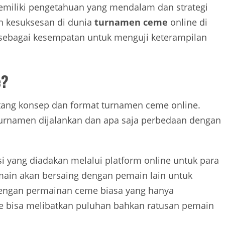
emiliki pengetahuan yang mendalam dan strategi
ih kesuksesan di dunia
turnamen ceme
online di
sebagai kesempatan untuk menguji keterampilan
e?
ntang konsep dan format turnamen ceme online.
urnamen dijalankan dan apa saja perbedaan dengan
yang diadakan melalui platform online untuk para
ain akan bersaing dengan pemain lain untuk
engan permainan ceme biasa yang hanya
e bisa melibatkan puluhan bahkan ratusan pemain