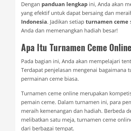
Dengan
panduan lengkap
ini, Anda akan m
yang efektif untuk dapat bersaing dan mera
Indonesia
. Jadikan setiap
turnamen ceme
Anda dan memenangkan hadiah besar!
Apa Itu Turnamen Ceme Onlin
Pada bagian ini, Anda akan mempelajari te
Terdapat penjelasan mengenai bagaimana t
permainan ceme biasa.
Turnamen ceme online merupakan kompetisi 
pemain ceme. Dalam turnamen ini, para pem
meraih kemenangan dan hadiah. Berbeda d
melibatkan satu meja, turnamen ceme onlin
dari berbagai tempat.