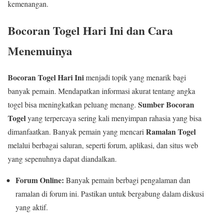
kemenangan.
Bocoran Togel Hari Ini dan Cara
Menemuinya
Bocoran Togel Hari Ini
menjadi topik yang menarik bagi
banyak pemain. Mendapatkan informasi akurat tentang angka
Sumber Bocoran
togel bisa meningkatkan peluang menang.
Togel
yang terpercaya sering kali menyimpan rahasia yang bisa
Ramalan Togel
dimanfaatkan. Banyak pemain yang mencari
melalui berbagai saluran, seperti forum, aplikasi, dan situs web
yang sepenuhnya dapat diandalkan.
Forum Online:
Banyak pemain berbagi pengalaman dan
ramalan di forum ini. Pastikan untuk bergabung dalam diskusi
yang aktif.