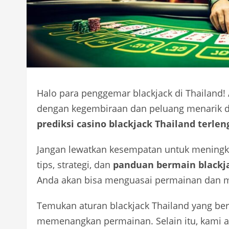
Halo para penggemar blackjack di Thailand
dengan kegembiraan dan peluang menarik di
prediksi casino blackjack Thailand terle
Jangan lewatkan kesempatan untuk mening
tips, strategi, dan
panduan bermain blackj
Anda akan bisa menguasai permainan dan m
Temukan aturan blackjack Thailand yang berl
memenangkan permainan. Selain itu, kami