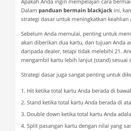
Apakah Anda ingin mempelajari cara bermain 
Dalam
panduan bermain blackjack
ini, k
strategi dasar untuk meningkatkan keahlian
Sebelum Anda memulai, penting untuk me
akan diberikan dua kartu, dan tujuan Anda a
daripada dealer, tetapi tidak melebihi 21. A
mengambil kartu lebih lanjut (stand) sesua
Strategi dasar juga sangat penting untuk dik
Hit ketika total kartu Anda berada di bawa
Stand ketika total kartu Anda berada di ata
Double down ketika total kartu Anda adala
Split pasangan kartu dengan nilai yang s