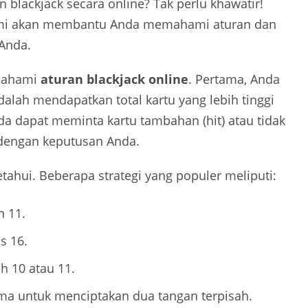
blackjack secara online? Tak perlu khawatir!
ami akan membantu Anda memahami aturan dan
 Anda.
mahami
aturan blackjack online
. Pertama, Anda
dalah mendapatkan total kartu yang lebih tinggi
nda dapat meminta kartu tambahan (hit) atau tidak
i dengan keputusan Anda.
etahui. Beberapa strategi yang populer meliputi:
h 11.
s 16.
h 10 atau 11.
ama untuk menciptakan dua tangan terpisah.