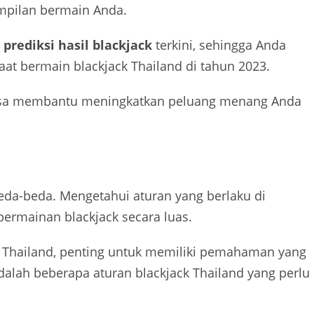
ampilan bermain Anda.
n
prediksi hasil blackjack
terkini, sehingga Anda
at bermain blackjack Thailand di tahun 2023.
bisa membantu meningkatkan peluang menang Anda
beda-beda. Mengetahui aturan yang berlaku di
rmainan blackjack secara luas.
di Thailand, penting untuk memiliki pemahaman yang
adalah beberapa aturan blackjack Thailand yang perlu