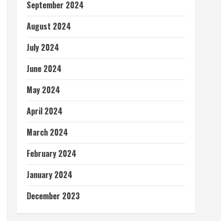
September 2024
August 2024
July 2024
June 2024
May 2024
April 2024
March 2024
February 2024
January 2024
December 2023