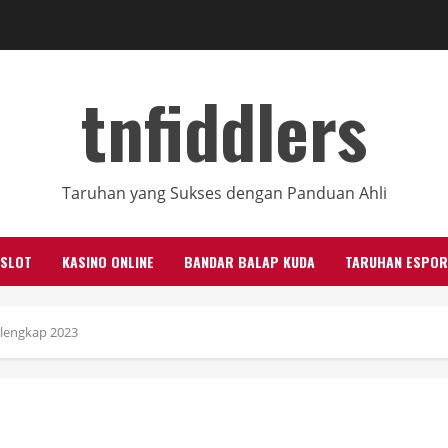
tnfiddlers
Taruhan yang Sukses dengan Panduan Ahli
 SLOT
KASINO ONLINE
BANDAR BALAP KUDA
TARUHAN ESPO
rlengkap 2023