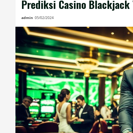
Prediksi Casino Blackjack
admin
05/02/2024