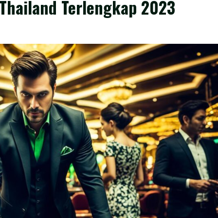
 Thailand Terlengkap 2023