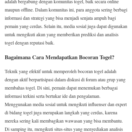
adalah bergabung dengan komunitas togel, baik secara online
maupun offline. Dalam komunitas ini, para anggota sering berbagi
informasi dan strategi yang bisa menjadi senjata ampuh bagi
pemain yang cerdas. Selain itu, media sosial juga dapat digunakan
untuk mengikuti akun yang memberikan prediksi dan analisis
togel dengan reputasi baik.
Bagaimana Cara Mendapatkan Bocoran Togel?
Teknik yang efektif untuk memperoleh bocoran togel adalah
dengan aktif berpartisipasi dalam diskusi di forum atau grup yang
membahas togel. Di sini, pemain dapat menemukan berbagai
informasi terkini serta bertukar ide dan pengalaman.
Menggunakan media sosial untuk mengikuti influenser dan expert
di bidang togel juga merupakan langkah yang cerdas, karena
mereka sering kali membagikan wawasan yang bisa membantu.
Di samping itu, mengikuti situs-situs yang menyediakan analisis