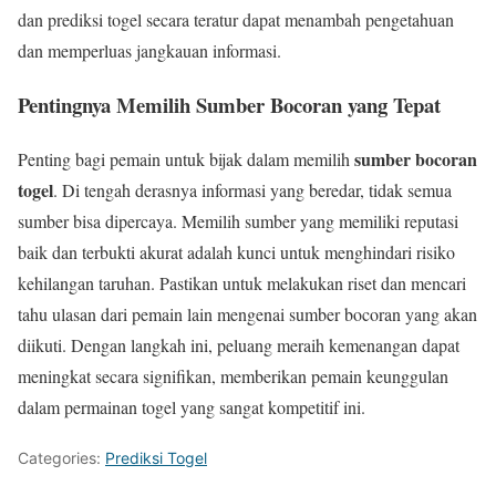
dan prediksi togel secara teratur dapat menambah pengetahuan
dan memperluas jangkauan informasi.
Pentingnya Memilih Sumber Bocoran yang Tepat
sumber bocoran
Penting bagi pemain untuk bijak dalam memilih
togel
. Di tengah derasnya informasi yang beredar, tidak semua
sumber bisa dipercaya. Memilih sumber yang memiliki reputasi
baik dan terbukti akurat adalah kunci untuk menghindari risiko
kehilangan taruhan. Pastikan untuk melakukan riset dan mencari
tahu ulasan dari pemain lain mengenai sumber bocoran yang akan
diikuti. Dengan langkah ini, peluang meraih kemenangan dapat
meningkat secara signifikan, memberikan pemain keunggulan
dalam permainan togel yang sangat kompetitif ini.
Categories:
Prediksi Togel