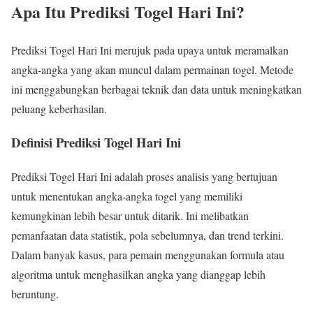
Apa Itu Prediksi Togel Hari Ini?
Prediksi Togel Hari Ini merujuk pada upaya untuk meramalkan
angka-angka yang akan muncul dalam permainan togel. Metode
ini menggabungkan berbagai teknik dan data untuk meningkatkan
peluang keberhasilan.
Definisi Prediksi Togel Hari Ini
Prediksi Togel Hari Ini adalah proses analisis yang bertujuan
untuk menentukan angka-angka togel yang memiliki
kemungkinan lebih besar untuk ditarik. Ini melibatkan
pemanfaatan data statistik, pola sebelumnya, dan trend terkini.
Dalam banyak kasus, para pemain menggunakan formula atau
algoritma untuk menghasilkan angka yang dianggap lebih
beruntung.