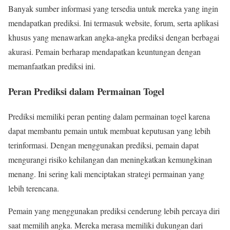
Banyak sumber informasi yang tersedia untuk mereka yang ingin
mendapatkan prediksi. Ini termasuk website, forum, serta aplikasi
khusus yang menawarkan angka-angka prediksi dengan berbagai
akurasi. Pemain berharap mendapatkan keuntungan dengan
memanfaatkan prediksi ini.
Peran Prediksi dalam Permainan Togel
Prediksi memiliki peran penting dalam permainan togel karena
dapat membantu pemain untuk membuat keputusan yang lebih
terinformasi. Dengan menggunakan prediksi, pemain dapat
mengurangi risiko kehilangan dan meningkatkan kemungkinan
menang. Ini sering kali menciptakan strategi permainan yang
lebih terencana.
Pemain yang menggunakan prediksi cenderung lebih percaya diri
saat memilih angka. Mereka merasa memiliki dukungan dari