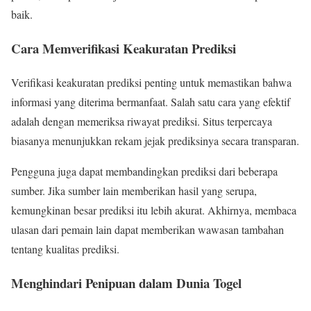
baik.
Cara Memverifikasi Keakuratan Prediksi
Verifikasi keakuratan prediksi penting untuk memastikan bahwa
informasi yang diterima bermanfaat. Salah satu cara yang efektif
adalah dengan memeriksa riwayat prediksi. Situs terpercaya
biasanya menunjukkan rekam jejak prediksinya secara transparan.
Pengguna juga dapat membandingkan prediksi dari beberapa
sumber. Jika sumber lain memberikan hasil yang serupa,
kemungkinan besar prediksi itu lebih akurat. Akhirnya, membaca
ulasan dari pemain lain dapat memberikan wawasan tambahan
tentang kualitas prediksi.
Menghindari Penipuan dalam Dunia Togel