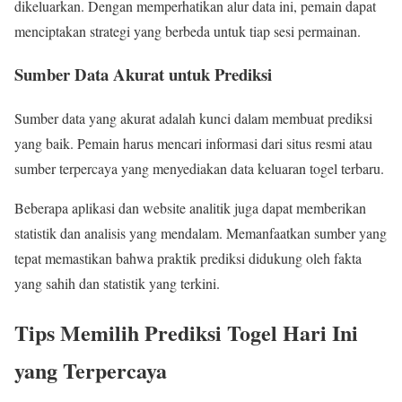
dikeluarkan. Dengan memperhatikan alur data ini, pemain dapat
menciptakan strategi yang berbeda untuk tiap sesi permainan.
Sumber Data Akurat untuk Prediksi
Sumber data yang akurat adalah kunci dalam membuat prediksi
yang baik. Pemain harus mencari informasi dari situs resmi atau
sumber terpercaya yang menyediakan data keluaran togel terbaru.
Beberapa aplikasi dan website analitik juga dapat memberikan
statistik dan analisis yang mendalam. Memanfaatkan sumber yang
tepat memastikan bahwa praktik prediksi didukung oleh fakta
yang sahih dan statistik yang terkini.
Tips Memilih Prediksi Togel Hari Ini
yang Terpercaya