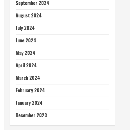
September 2024
August 2024
July 2024
June 2024
May 2024
April 2024
March 2024
February 2024
January 2024
December 2023