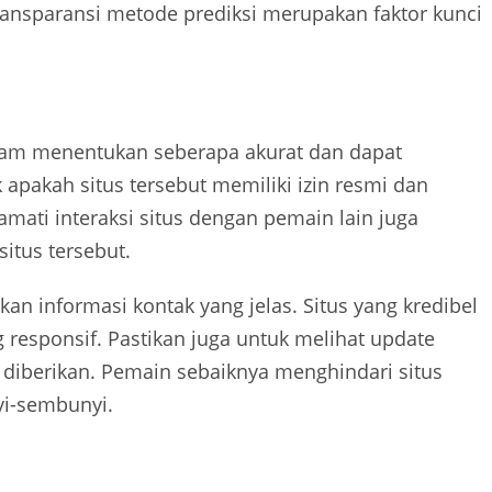
an transparansi metode prediksi merupakan faktor kunci
dalam menentukan seberapa akurat dan dapat
 apakah situs tersebut memiliki izin resmi dan
amati interaksi situs dengan pemain lain juga
tus tersebut.
kan informasi kontak yang jelas. Situs yang kredibel
responsif. Pastikan juga untuk melihat update
g diberikan. Pemain sebaiknya menghindari situs
yi-sembunyi.