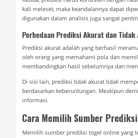
kali meleset, maka keandalannya dapat dipe
digunakan dalam analisis juga sangat pentin
Perbedaan Prediksi Akurat dan Tidak
Prediksi akurat adalah yang berhasil merama
oleh orang yang memahami pola dan memilik
membandingkan hasil sebelumnya dan mengg
Di sisi lain, prediksi tidak akurat tidak mem
berdasarkan keberuntungan. Meskipun demik
informasi.
Cara Memilih Sumber Prediksi
Memilih sumber prediksi togel online yang 