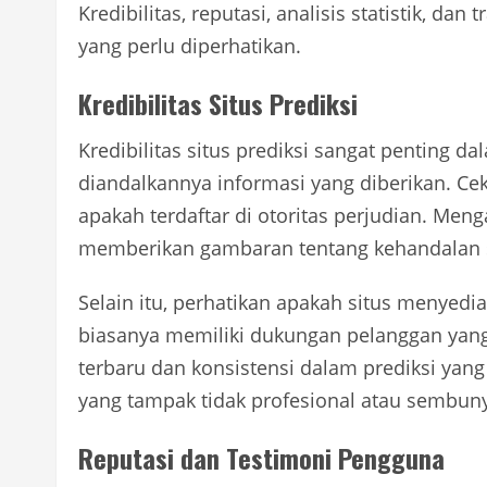
Kredibilitas, reputasi, analisis statistik, d
yang perlu diperhatikan.
Kredibilitas Situs Prediksi
Kredibilitas situs prediksi sangat penting 
diandalkannya informasi yang diberikan. Cek
apakah terdaftar di otoritas perjudian. Meng
memberikan gambaran tentang kehandalan si
Selain itu, perhatikan apakah situs menyedia
biasanya memiliki dukungan pelanggan yang 
terbaru dan konsistensi dalam prediksi yan
yang tampak tidak profesional atau sembun
Reputasi dan Testimoni Pengguna