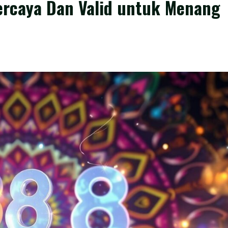
percaya Dan Valid untuk Menang