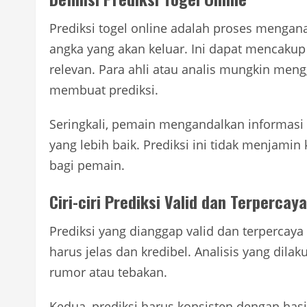
Prediksi togel online adalah proses mengan
angka yang akan keluar. Ini dapat mencakup s
relevan. Para ahli atau analis mungkin men
membuat prediksi.
Seringkali, pemain mengandalkan informasi
yang lebih baik. Prediksi ini tidak menjam
bagi pemain.
Ciri-ciri Prediksi Valid dan Terpercaya
Prediksi yang dianggap valid dan terpercaya
harus jelas dan kredibel. Analisis yang dila
rumor atau tebakan.
Kedua, prediksi harus konsisten dengan hasil