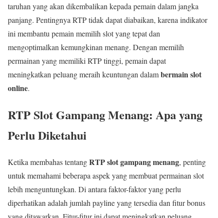
taruhan yang akan dikembalikan kepada pemain dalam jangka
panjang. Pentingnya RTP tidak dapat diabaikan, karena indikator
ini membantu pemain memilih slot yang tepat dan
mengoptimalkan kemungkinan menang. Dengan memilih
permainan yang memiliki RTP tinggi, pemain dapat
bermain slot
meningkatkan peluang meraih keuntungan dalam
online
.
RTP Slot Gampang Menang: Apa yang
Perlu Diketahui
RTP slot gampang menang
Ketika membahas tentang
, penting
untuk memahami beberapa aspek yang membuat permainan slot
lebih menguntungkan. Di antara faktor-faktor yang perlu
diperhatikan adalah jumlah payline yang tersedia dan fitur bonus
yang ditawarkan. Fitur-fitur ini dapat meningkatkan peluang