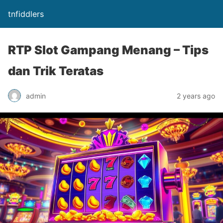
tnfiddlers
RTP Slot Gampang Menang – Tips
dan Trik Teratas
admin
2 years ago