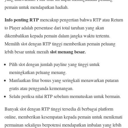
pemain untuk mendapatkan hadiah.
Info penting RTP
mencakup pengertian bahwa RTP atau Return
to Player adalah persentase dari total taruhan yang akan
dikembalikan kepada pemain dalam jangka waktu tertentu.
Memilih slot dengan RTP tinggi memberikan pemain peluang
slot menang besar.
lebih besar untuk meraih
Pilih slot dengan jumlah payline yang tinggi untuk
meningkatkan peluang menang.
Manfaatkan fitur bonus yang seringkali menawarkan putaran
gratis atau pengganda kemenangan.
Selalu periksa nilai RTP sebelum memutuskan untuk bermain.
Banyak slot dengan RTP tinggi tersedia di berbagai platform
online, memberikan kesempatan kepada pemain untuk menikmati
permainan sekaligus berpotensi mendapatkan imbalan yang lebih