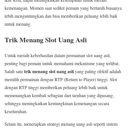
kemenangan. Momen saat sedikit pemain yang bertaruh biasanya
lebih menguntungkan dan bisa memberikan peluang lebih baik
untuk menang.
Trik Menang Slot Uang Asli
Untuk meraih keberhasilan dalam permainan slot uang asli,
penting bagi pemain untuk memahami mekanisme yang terlibat.
trik menang slot uang asli
Salah satu
yang paling efektif adalah
memilih permainan dengan RTP (Return to Player) tinggi. Slot
dengan RTP tinggi memberikan peluang lebih baik untuk
memenangkan kembali sebagian dari taruhan yang dipasang,
sehingga meningkatkan kemungkinan kemenangan secara
keseluruhan.
Selain itu, menerapkan strategi menang uang asli seperti sistem