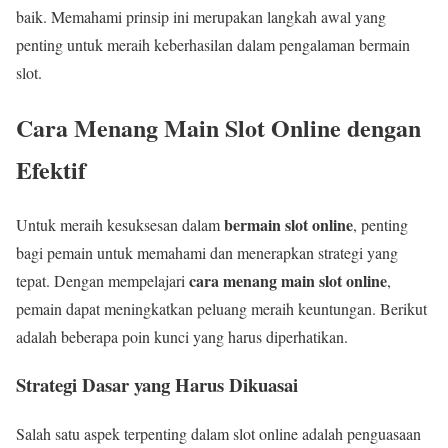
baik. Memahami prinsip ini merupakan langkah awal yang
penting untuk meraih keberhasilan dalam pengalaman bermain
slot.
Cara Menang Main Slot Online dengan
Efektif
bermain slot online
Untuk meraih kesuksesan dalam
, penting
bagi pemain untuk memahami dan menerapkan strategi yang
cara menang main slot online
tepat. Dengan mempelajari
,
pemain dapat meningkatkan peluang meraih keuntungan. Berikut
adalah beberapa poin kunci yang harus diperhatikan.
Strategi Dasar yang Harus Dikuasai
Salah satu aspek terpenting dalam slot online adalah penguasaan