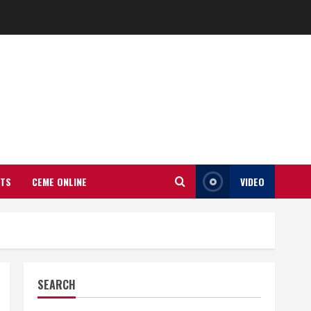
RTS
CEME ONLINE
VIDEO
SEARCH