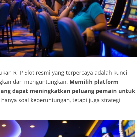
kan RTP Slot resmi yang terpercaya adalah kunci
gkan dan menguntungkan.
Memilih platform
nang dapat meningkatkan peluang pemain untuk
hanya soal keberuntungan, tetapi juga strategi