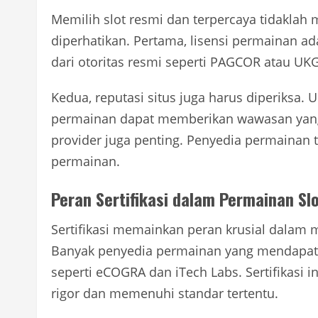
Memilih slot resmi dan terpercaya tidaklah 
diperhatikan. Pertama, lisensi permainan ada
dari otoritas resmi seperti PAGCOR atau UK
Kedua, reputasi situs juga harus diperiksa. 
permainan dapat memberikan wawasan yang 
provider juga penting. Penyedia permainan 
permainan.
Peran Sertifikasi dalam Permainan Sl
Sertifikasi memainkan peran krusial dalam 
Banyak penyedia permainan yang mendapatka
seperti eCOGRA dan iTech Labs. Sertifikasi 
rigor dan memenuhi standar tertentu.