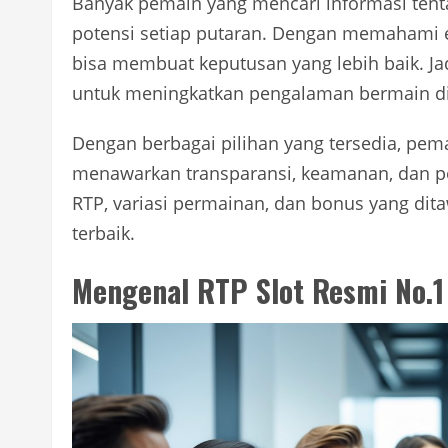
Banyak pemain yang mencari informasi tent
potensi setiap putaran. Dengan memahami
bisa membuat keputusan yang lebih baik. J
untuk meningkatkan pengalaman bermain di 
Dengan berbagai pilihan yang tersedia, pema
menawarkan transparansi, keamanan, dan p
RTP, variasi permainan, dan bonus yang d
terbaik.
Mengenal RTP Slot Resmi No.1