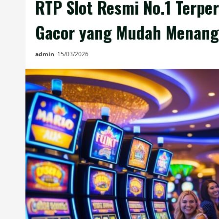
RTP Slot Resmi No.1 Terper
Gacor yang Mudah Menang
admin
15/03/2026