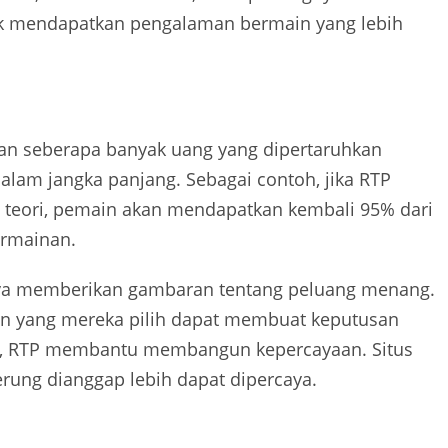
k mendapatkan pengalaman bermain yang lebih
an seberapa banyak uang yang dipertaruhkan
lam jangka panjang. Sebagai contoh, jika RTP
 teori, pemain akan mendapatkan kembali 95% dari
ermainan.
ya memberikan gambaran tentang peluang menang.
n yang mereka pilih dapat membuat keputusan
 itu, RTP membantu membangun kepercayaan. Situs
rung dianggap lebih dapat dipercaya.