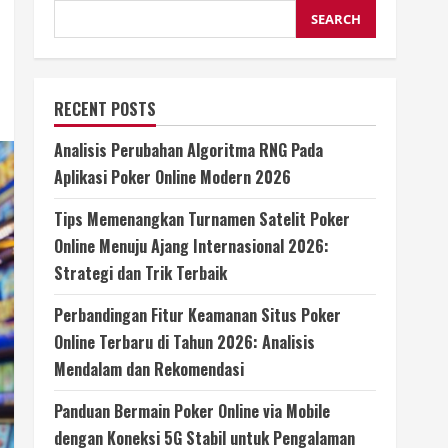
SEARCH
RECENT POSTS
Analisis Perubahan Algoritma RNG Pada
Aplikasi Poker Online Modern 2026
Tips Memenangkan Turnamen Satelit Poker
Online Menuju Ajang Internasional 2026:
Strategi dan Trik Terbaik
Perbandingan Fitur Keamanan Situs Poker
Online Terbaru di Tahun 2026: Analisis
Mendalam dan Rekomendasi
Panduan Bermain Poker Online via Mobile
dengan Koneksi 5G Stabil untuk Pengalaman