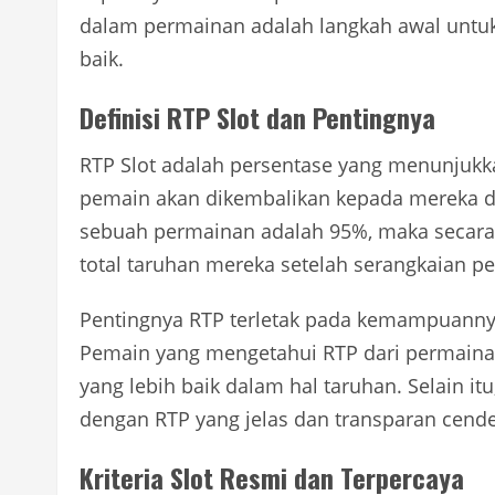
dalam permainan adalah langkah awal untu
baik.
Definisi RTP Slot dan Pentingnya
RTP Slot adalah persentase yang menunjukk
pemain akan dikembalikan kepada mereka da
sebuah permainan adalah 95%, maka secara
total taruhan mereka setelah serangkaian p
Pentingnya RTP terletak pada kemampuann
Pemain yang mengetahui RTP dari permaina
yang lebih baik dalam hal taruhan. Selain
dengan RTP yang jelas dan transparan cende
Kriteria Slot Resmi dan Terpercaya