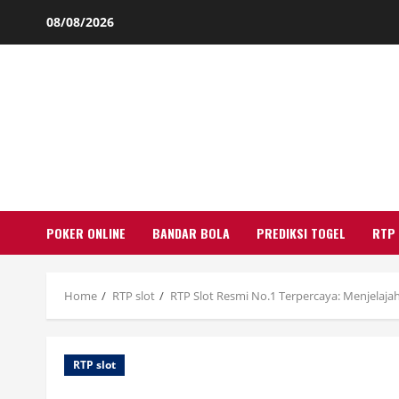
Skip
08/08/2026
to
content
POKER ONLINE
BANDAR BOLA
PREDIKSI TOGEL
RTP
Home
RTP slot
RTP Slot Resmi No.1 Terpercaya: Menjelaj
RTP slot