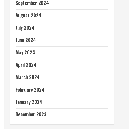
September 2024
August 2024
July 2024
June 2024
May 2024
April 2024
March 2024
February 2024
January 2024
December 2023