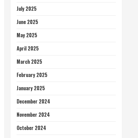
July 2025
June 2025
May 2025
April 2025
March 2025
February 2025
January 2025
December 2024
November 2024
October 2024