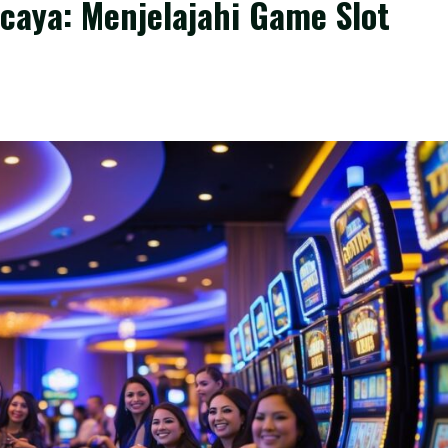
caya: Menjelajahi Game Slot