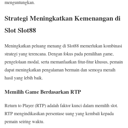
menguntungkan.
Strategi Meningkatkan Kemenangan di
Slot Slot88
Meningkatkan peluang menang di Slot88 memerlukan kombinasi
strategi yang terencana. Dengan fokus pada pemilihan game,
pengelolaan modal, serta memanfaatkan fitur-fitur khusus, pemain
dapat meningkatkan pengalaman bermain dan semoga meraih
hasil yang lebih baik.
Memilih Game Berdasarkan RTP
Return to Player (RTP) adalah faktor kunci dalam memilih slot.
RTP mengindikasikan persentase uang yang kembali kepada
pemain seiring waktu.