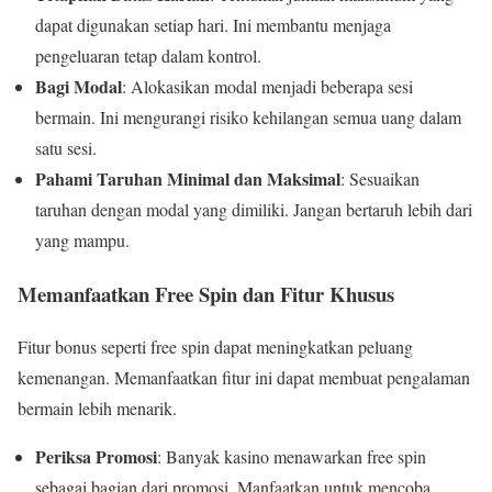
dapat digunakan setiap hari. Ini membantu menjaga
pengeluaran tetap dalam kontrol.
Bagi Modal
: Alokasikan modal menjadi beberapa sesi
bermain. Ini mengurangi risiko kehilangan semua uang dalam
satu sesi.
Pahami Taruhan Minimal dan Maksimal
: Sesuaikan
taruhan dengan modal yang dimiliki. Jangan bertaruh lebih dari
yang mampu.
Memanfaatkan Free Spin dan Fitur Khusus
Fitur bonus seperti free spin dapat meningkatkan peluang
kemenangan. Memanfaatkan fitur ini dapat membuat pengalaman
bermain lebih menarik.
Periksa Promosi
: Banyak kasino menawarkan free spin
sebagai bagian dari promosi. Manfaatkan untuk mencoba