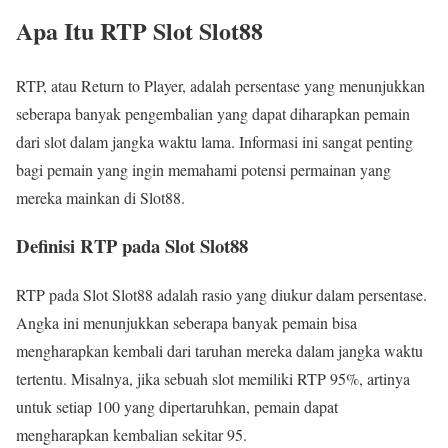
Apa Itu RTP Slot Slot88
RTP, atau Return to Player, adalah persentase yang menunjukkan
seberapa banyak pengembalian yang dapat diharapkan pemain
dari slot dalam jangka waktu lama. Informasi ini sangat penting
bagi pemain yang ingin memahami potensi permainan yang
mereka mainkan di Slot88.
Definisi RTP pada Slot Slot88
RTP pada Slot Slot88 adalah rasio yang diukur dalam persentase.
Angka ini menunjukkan seberapa banyak pemain bisa
mengharapkan kembali dari taruhan mereka dalam jangka waktu
tertentu. Misalnya, jika sebuah slot memiliki RTP 95%, artinya
untuk setiap 100 yang dipertaruhkan, pemain dapat
mengharapkan kembalian sekitar 95.