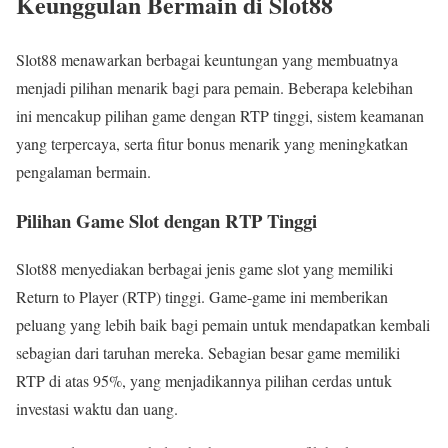
Keunggulan Bermain di Slot88
Slot88 menawarkan berbagai keuntungan yang membuatnya
menjadi pilihan menarik bagi para pemain. Beberapa kelebihan
ini mencakup pilihan game dengan RTP tinggi, sistem keamanan
yang terpercaya, serta fitur bonus menarik yang meningkatkan
pengalaman bermain.
Pilihan Game Slot dengan RTP Tinggi
Slot88 menyediakan berbagai jenis game slot yang memiliki
Return to Player (RTP) tinggi. Game-game ini memberikan
peluang yang lebih baik bagi pemain untuk mendapatkan kembali
sebagian dari taruhan mereka. Sebagian besar game memiliki
RTP di atas 95%, yang menjadikannya pilihan cerdas untuk
investasi waktu dan uang.