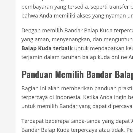
pembayaran yang tersedia, seperti transfer b
bahwa Anda memiliki akses yang nyaman un
Dengan memilih Bandar Balap Kuda terperc
yang aman, menyenangkan, dan menguntung
Balap Kuda terbaik
untuk mendapatkan keu
terjamin dalam taruhan balap kuda online A
Panduan Memilih Bandar Bala
Bagian ini akan memberikan panduan prakt
terpercaya di Indonesia. Ketika Anda ingin 
untuk memilih Bandar yang dapat dipercay
Terdapat beberapa tanda-tanda yang dapat
Bandar Balap Kuda terpercaya atau tidak. Pe