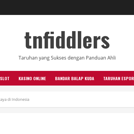
tnfiddlers
Taruhan yang Sukses dengan Panduan Ahli
 SLOT
KASINO ONLINE
BANDAR BALAP KUDA
TARUHAN ESPO
aya di Indonesia