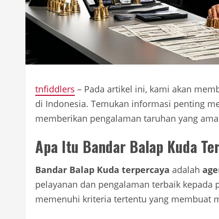
tnfiddlers
– Pada artikel ini, kami akan mem
di Indonesia. Temukan informasi penting 
memberikan pengalaman taruhan yang ama
Apa Itu Bandar Balap Kuda Te
Bandar Balap Kuda terpercaya
adalah
age
pelayanan dan pengalaman terbaik kepada p
memenuhi kriteria tertentu yang membuat m