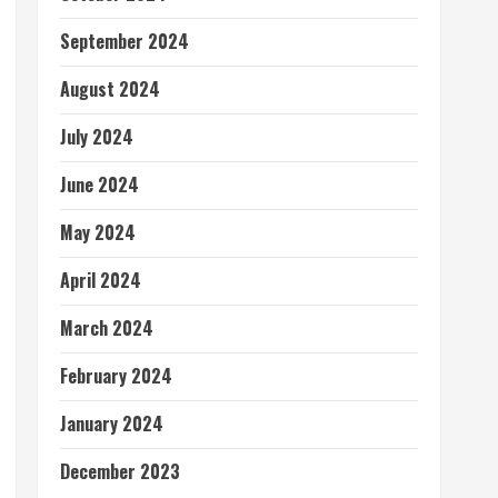
September 2024
August 2024
July 2024
June 2024
May 2024
April 2024
March 2024
February 2024
January 2024
December 2023