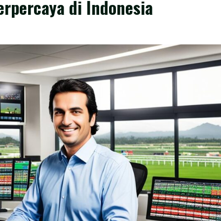
erpercaya di Indonesia