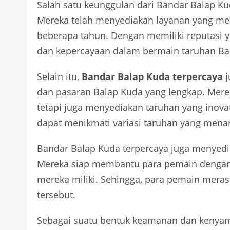
Salah satu keunggulan dari Bandar Balap Kud
Mereka telah menyediakan layanan yang m
beberapa tahun. Dengan memiliki reputasi y
dan kepercayaan dalam bermain taruhan Ba
Selain itu,
Bandar Balap Kuda terpercaya
j
dan pasaran Balap Kuda yang lengkap. Merek
tetapi juga menyediakan taruhan yang inova
dapat menikmati variasi taruhan yang menar
Bandar Balap Kuda terpercaya juga menyedi
Mereka siap membantu para pemain dengan 
mereka miliki. Sehingga, para pemain meras
tersebut.
Sebagai suatu bentuk keamanan dan kenyam