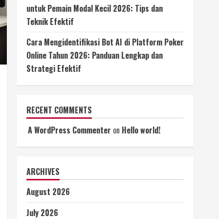
untuk Pemain Modal Kecil 2026: Tips dan
Teknik Efektif
Cara Mengidentifikasi Bot AI di Platform Poker
Online Tahun 2026: Panduan Lengkap dan
Strategi Efektif
RECENT COMMENTS
A WordPress Commenter
on
Hello world!
ARCHIVES
August 2026
July 2026