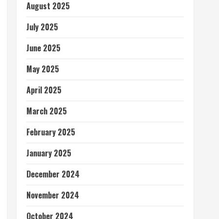
August 2025
July 2025
June 2025
May 2025
April 2025
March 2025
February 2025
January 2025
December 2024
November 2024
October 2024