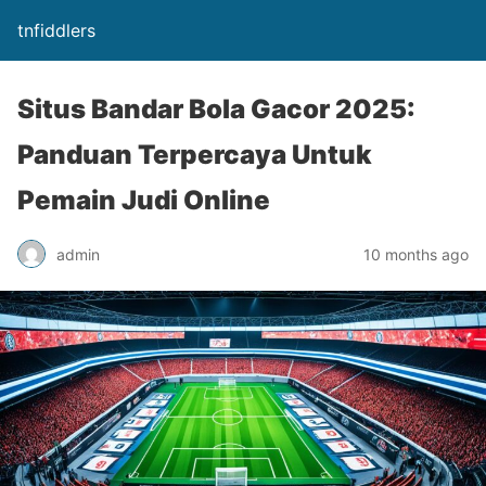
tnfiddlers
Situs Bandar Bola Gacor 2025:
Panduan Terpercaya Untuk
Pemain Judi Online
admin
10 months ago