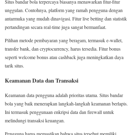
Situs bandar bola terpercaya biasanya menawarkan fitur-fitur
unggulan. Contohnya, platform yang ramah pengguna dengan
antarmuka yang mudah dinavigasi. Fitur live betting dan statistik
pertandingan secara real-time juga sangat bermanfaat.
Pilihan metode pembayaran yang beragam, termasuk e-wallet,
transfer bank, dan cryptocurrency, harus tersedia. Fitur bonus
seperti welcome bonus atau cashback juga meningkatkan daya
tarik situs.
Keamanan Data dan Transaksi
Keamanan data pengguna adalah prioritas utama. Situs bandar
bola yang baik menerapkan langkah-langkah keamanan berlapis.
Ini termasuk penggunaan enkripsi data dan firewall untuk
melindungi transaksi keuangan.
Pengguna harus memastikan bahwa situs tersebut memiliki