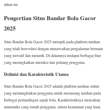
tahun ini.
Pengertian Situs Bandar Bola Gacor
2025
Situs Bandar Bola Gacor 2025 merujuk pada platform taruhan
yang telah berevolusi dengan menawarkan pengalaman bermain
yang inovatif dan menarik. Di dalamnya terdapat berbagai fitur
yang meningkatkan interaksi dan peluang pengguna.
Definisi dan Karakteristik Utama
Situs Bandar Bola Gacor 2025 adalah platform taruhan online
yang memungkinkan pengguna untuk memasang taruhan pada
berbagai pertandingan sepak bola. Karakteristiknya mencakup
antarmuka yang ramah pengguna, sistem keamanan yang kuat,