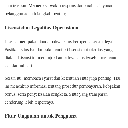
atau telepon. Memeriksa waktu respons dan kualitas layanan
pelanggan adalah langkah penting.
Lisensi dan Legalitas Operasional
Lisensi merupakan tanda bahwa situs beroperasi secara legal.
Pastikan situs bandar bola memiliki lisensi dari otoritas yang
diakui. Lisensi ini menunjukkan bahwa situs tersebut memenuhi
standar industri.
Selain itu, membaca syarat dan ketentuan situs juga penting. Hal
ini mencakup informasi tentang prosedur pembayaran, kebijakan
bonus, serta penyelesaian sengketa. Situs yang transparan
cenderung lebih terpercaya.
Fitur Unggulan untuk Pengguna