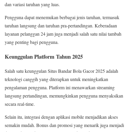
dan variasi taruhan yang luas.
Pengguna dapat menemukan berbagai jenis taruhan, termasuk
taruhan langsung dan taruhan pra-pertandingan. Keberadaan
layanan pelanggan 24 jam juga menjadi salah satu nilai tambah
yang penting bagi pengguna.
Keunggulan Platform Tahun 2025
Salah satu keunggulan Situs Bandar Bola Gacor 2025 adalah
teknologi canggih yang diterapkan untuk meningkatkan
pengalaman pengguna. Platform ini menawarkan streaming
langsung pertandingan, memungkinkan pengguna menyaksikan
secara real-time.
Selain itu, integrasi dengan aplikasi mobile menjadikan akses
semakin mudah. Bonus dan promosi yang menarik juga menjadi