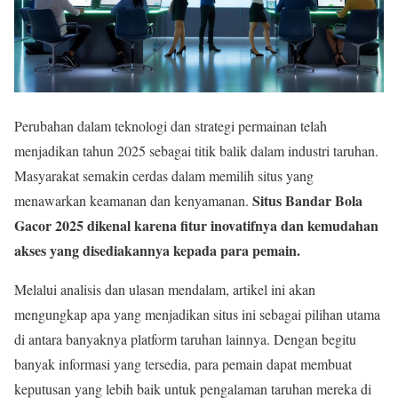
Perubahan dalam teknologi dan strategi permainan telah
menjadikan tahun 2025 sebagai titik balik dalam industri taruhan.
Masyarakat semakin cerdas dalam memilih situs yang
Situs Bandar Bola
menawarkan keamanan dan kenyamanan.
Gacor 2025 dikenal karena fitur inovatifnya dan kemudahan
akses yang disediakannya kepada para pemain.
Melalui analisis dan ulasan mendalam, artikel ini akan
mengungkap apa yang menjadikan situs ini sebagai pilihan utama
di antara banyaknya platform taruhan lainnya. Dengan begitu
banyak informasi yang tersedia, para pemain dapat membuat
keputusan yang lebih baik untuk pengalaman taruhan mereka di