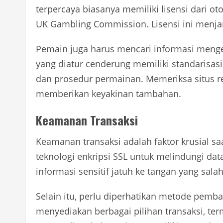
terpercaya biasanya memiliki lisensi dari o
UK Gambling Commission. Lisensi ini menjam
Pemain juga harus mencari informasi mengena
yang diatur cenderung memiliki standarisas
dan prosedur permainan. Memeriksa situs re
memberikan keyakinan tambahan.
Keamanan Transaksi
Keamanan transaksi adalah faktor krusial s
teknologi enkripsi SSL untuk melindungi dat
informasi sensitif jatuh ke tangan yang salah
Selain itu, perlu diperhatikan metode pemba
menyediakan berbagai pilihan transaksi, ter