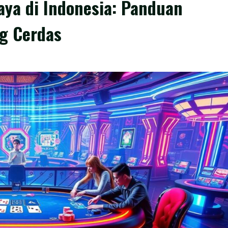
aya di Indonesia: Panduan
g Cerdas