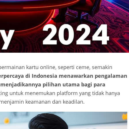
ermainan kartu online, seperti ceme, semakin
terpercaya di Indonesia menawarkan pengalaman
menjadikannya pilihan utama bagi para
ting untuk menemukan platform yang tidak hanya
a menjamin keamanan dan keadilan.