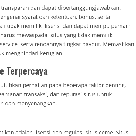
g transparan dan dapat dipertanggungjawabkan.
ngenai syarat dan ketentuan, bonus, serta
kali tidak memiliki lisensi dan dapat menipu pemain
 harus mewaspadai situs yang tidak memiliki
 service, serta rendahnya tingkat payout. Memastikan
k menghindari kerugian.
ne Terpercaya
utuhkan perhatian pada beberapa faktor penting.
amanan transaksi, dan reputasi situs untuk
n dan menyenangkan.
ikan adalah lisensi dan regulasi situs ceme. Situs