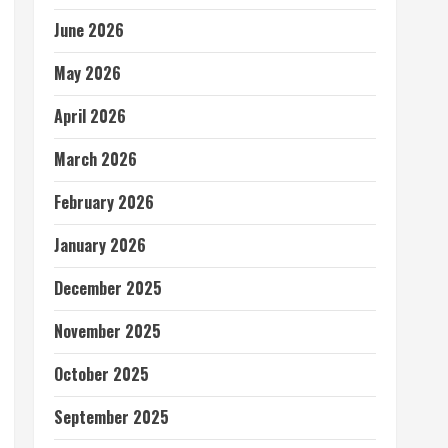
June 2026
May 2026
April 2026
March 2026
February 2026
January 2026
December 2025
November 2025
October 2025
September 2025