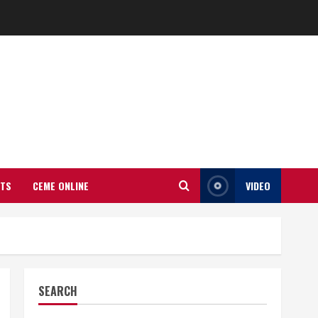
RTS
CEME ONLINE
VIDEO
SEARCH