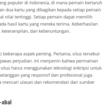
ang populer di Indonesia, di mana pemain bertaruh
n dua kartu yang dibagikan kepada setiap pemain
 nilai tertinggi. Setiap pemain dapat memilih
da hasil kartu yang mereka terima. Keberhasilan
, keterampilan, dan keberuntungan.
ti beberapa aspek penting. Pertama, situs tersebut
engawas perjudian. Ini menjamin bahwa permainan
, situs harus menggunakan teknologi enkripsi untuk
pelanggan yang responsif dan profesional juga
ya mencari ulasan dan rekomendasi dari sumber
-abal