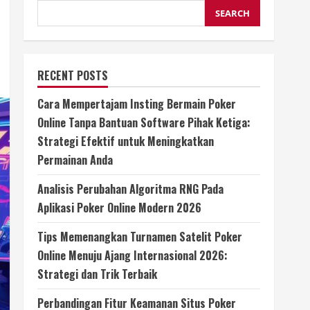
SEARCH
RECENT POSTS
Cara Mempertajam Insting Bermain Poker
Online Tanpa Bantuan Software Pihak Ketiga:
Strategi Efektif untuk Meningkatkan
Permainan Anda
Analisis Perubahan Algoritma RNG Pada
Aplikasi Poker Online Modern 2026
Tips Memenangkan Turnamen Satelit Poker
Online Menuju Ajang Internasional 2026:
Strategi dan Trik Terbaik
Perbandingan Fitur Keamanan Situs Poker