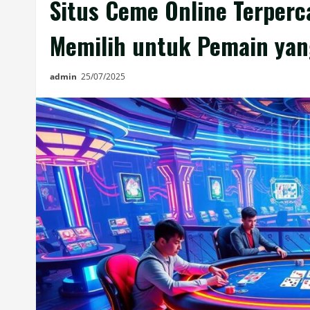
Situs Ceme Online Terperc
Memilih untuk Pemain yan
admin
25/07/2025