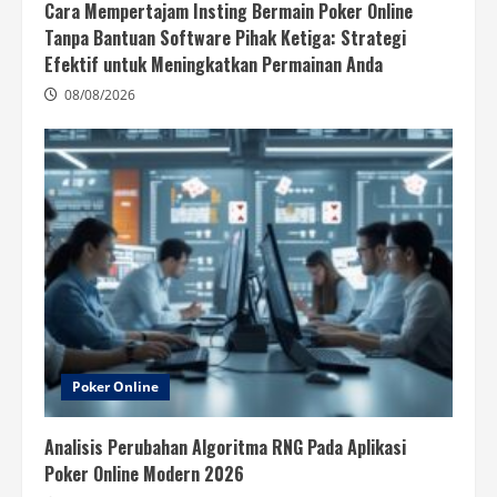
Cara Mempertajam Insting Bermain Poker Online
Tanpa Bantuan Software Pihak Ketiga: Strategi
Efektif untuk Meningkatkan Permainan Anda
08/08/2026
Poker Online
Analisis Perubahan Algoritma RNG Pada Aplikasi
Poker Online Modern 2026