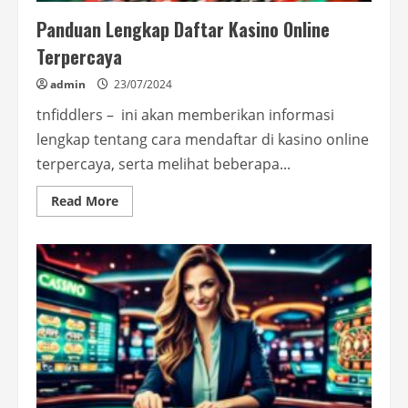
Panduan Lengkap Daftar Kasino Online
Terpercaya
admin
23/07/2024
tnfiddlers – ini akan memberikan informasi
lengkap tentang cara mendaftar di kasino online
terpercaya, serta melihat beberapa...
Read
Read More
more
about
Panduan
Lengkap
Daftar
Kasino
Online
Terpercaya