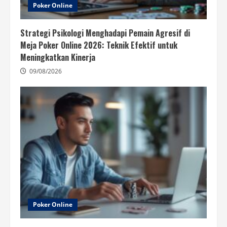
Poker Online
Strategi Psikologi Menghadapi Pemain Agresif di
Meja Poker Online 2026: Teknik Efektif untuk
Meningkatkan Kinerja
09/08/2026
Poker Online