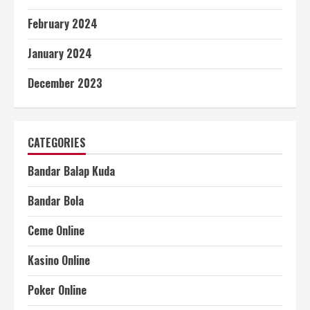
February 2024
January 2024
December 2023
CATEGORIES
Bandar Balap Kuda
Bandar Bola
Ceme Online
Kasino Online
Poker Online