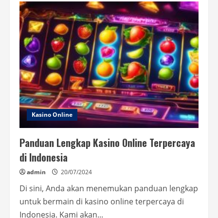
Situs
Kasino
Terpercaya
di
Indonesia
Kasino Online
Panduan Lengkap Kasino Online Terpercaya
di Indonesia
admin
20/07/2024
Di sini, Anda akan menemukan panduan lengkap
untuk bermain di kasino online terpercaya di
Indonesia. Kami akan...