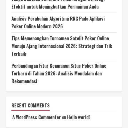
Efektif untuk Meningkatkan Permainan Anda
Analisis Perubahan Algoritma RNG Pada Aplikasi
Poker Online Modern 2026
Tips Memenangkan Turnamen Satelit Poker Online
Menuju Ajang Internasional 2026: Strategi dan Trik
Terbaik
Perbandingan Fitur Keamanan Situs Poker Online
Terbaru di Tahun 2026: Analisis Mendalam dan
Rekomendasi
RECENT COMMENTS
A WordPress Commenter
on
Hello world!