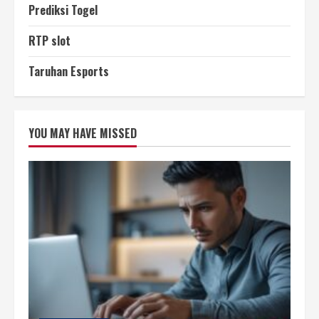
Prediksi Togel
RTP slot
Taruhan Esports
YOU MAY HAVE MISSED