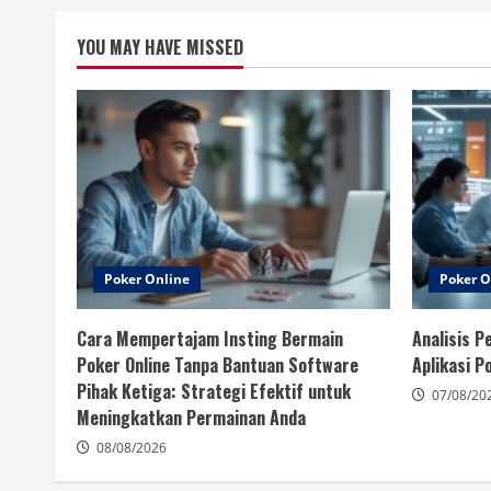
YOU MAY HAVE MISSED
Poker Online
Poker O
Cara Mempertajam Insting Bermain
Analisis 
Poker Online Tanpa Bantuan Software
Aplikasi P
Pihak Ketiga: Strategi Efektif untuk
07/08/20
Meningkatkan Permainan Anda
08/08/2026