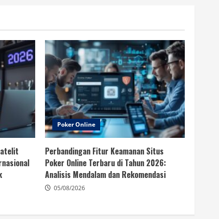
Poker Online
telit
Perbandingan Fitur Keamanan Situs
rnasional
Poker Online Terbaru di Tahun 2026:
k
Analisis Mendalam dan Rekomendasi
05/08/2026