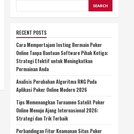
SEARCH
RECENT POSTS
Cara Mempertajam Insting Bermain Poker
Online Tanpa Bantuan Software Pihak Ketiga:
Strategi Efektif untuk Meningkatkan
Permainan Anda
Analisis Perubahan Algoritma RNG Pada
Aplikasi Poker Online Modern 2026
Tips Memenangkan Turnamen Satelit Poker
Online Menuju Ajang Internasional 2026:
Strategi dan Trik Terbaik
Perbandingan Fitur Keamanan Situs Poker