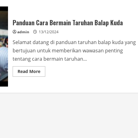
Panduan Cara Bermain Taruhan Balap Kuda
admin
13/12/2024
Selamat datang di panduan taruhan balap kuda yang
bertujuan untuk memberikan wawasan penting
tentang cara bermain taruhan...
Read
Read More
more
about
Panduan
Cara
Bermain
Taruhan
Balap
Kuda