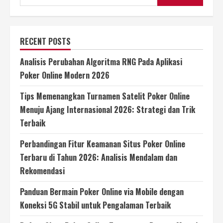
RECENT POSTS
Analisis Perubahan Algoritma RNG Pada Aplikasi
Poker Online Modern 2026
Tips Memenangkan Turnamen Satelit Poker Online
Menuju Ajang Internasional 2026: Strategi dan Trik
Terbaik
Perbandingan Fitur Keamanan Situs Poker Online
Terbaru di Tahun 2026: Analisis Mendalam dan
Rekomendasi
Panduan Bermain Poker Online via Mobile dengan
Koneksi 5G Stabil untuk Pengalaman Terbaik