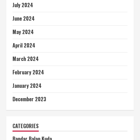
July 2024
June 2024
May 2024
April 2024
March 2024
February 2024
January 2024
December 2023
CATEGORIES
Bandar Balap Kuda