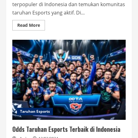
terpopuler di Indonesia dan temukan komunitas
taruhan Esports yang aktif. Di...
Read
Read More
more
about
Bergabung
di
Forum
Diskusi
Taruhan
Esports
Indonesia
Taruhan Esports
Odds Taruhan Esports Terbaik di Indonesia