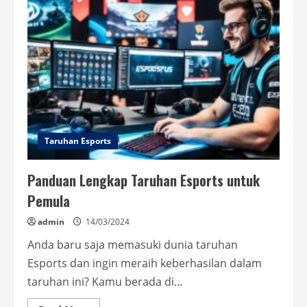
di
Situs
Esports
Terbaik
Taruhan Esports
Panduan Lengkap Taruhan Esports untuk
Pemula
admin
14/03/2024
Anda baru saja memasuki dunia taruhan
Esports dan ingin meraih keberhasilan dalam
taruhan ini? Kamu berada di...