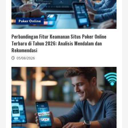
Poker Online
Perbandingan Fitur Keamanan Situs Poker Online
Terbaru di Tahun 2026: Analisis Mendalam dan
Rekomendasi
05/08/2026