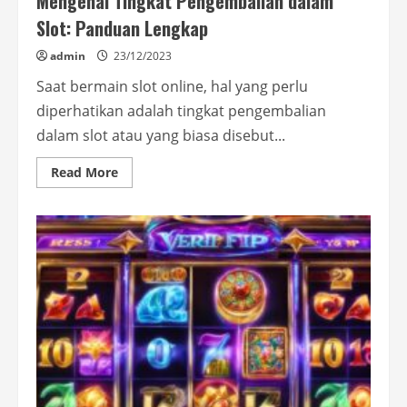
Mengenal Tingkat Pengembalian dalam
Slot: Panduan Lengkap
admin
23/12/2023
Saat bermain slot online, hal yang perlu
diperhatikan adalah tingkat pengembalian
dalam slot atau yang biasa disebut...
Read
Read More
more
about
Mengenal
Tingkat
Pengembalian
dalam
Slot:
Panduan
Lengkap