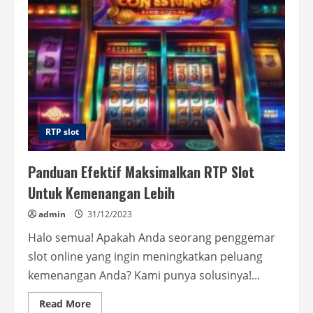
RTP slot
Panduan Efektif Maksimalkan RTP Slot
Untuk Kemenangan Lebih
admin
31/12/2023
Halo semua! Apakah Anda seorang penggemar
slot online yang ingin meningkatkan peluang
kemenangan Anda? Kami punya solusinya!...
Read
Read More
more