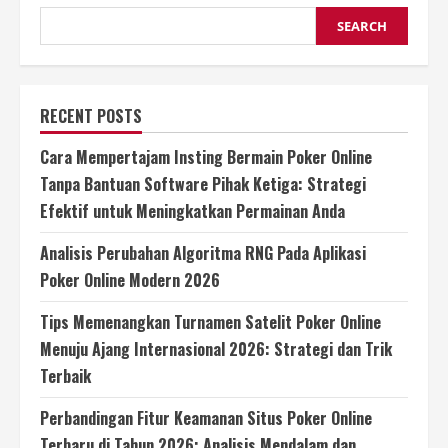
SEARCH
RECENT POSTS
Cara Mempertajam Insting Bermain Poker Online
Tanpa Bantuan Software Pihak Ketiga: Strategi
Efektif untuk Meningkatkan Permainan Anda
Analisis Perubahan Algoritma RNG Pada Aplikasi
Poker Online Modern 2026
Tips Memenangkan Turnamen Satelit Poker Online
Menuju Ajang Internasional 2026: Strategi dan Trik
Terbaik
Perbandingan Fitur Keamanan Situs Poker Online
Terbaru di Tahun 2026: Analisis Mendalam dan