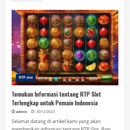
about
Panduan
Efektif
Maksimalkan
RTP
Slot
Untuk
Kemenangan
Lebih
RTP slot
Temukan Informasi tentang RTP Slot
Terlengkap untuk Pemain Indonesia
admin
30/12/2023
Selamat datang di artikel kami yang akan
memberikan informasi tentang RTP Slot. Bagi