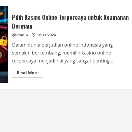
Pilih Kasino Online Terpercaya untuk Keamanan
Bermain
admin
16/11/2024
Dalam dunia perjudian online Indonesia yang
semakin berkembang, memilih kasino online
terpercaya menjadi hal yang sangat penting...
Read
Read More
more
about
Pilih
Kasino
Online
Terpercaya
untuk
Keamanan
Bermain