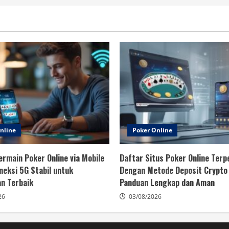
nline
Poker Online
rmain Poker Online via Mobile
Daftar Situs Poker Online Terp
eksi 5G Stabil untuk
Dengan Metode Deposit Crypto
n Terbaik
Panduan Lengkap dan Aman
26
03/08/2026