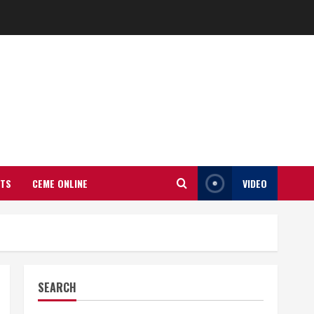
RTS
CEME ONLINE
VIDEO
SEARCH