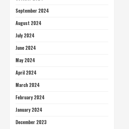
September 2024
August 2024
July 2024
June 2024
May 2024
April 2024
March 2024
February 2024
January 2024
December 2023