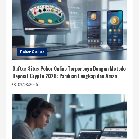
Poker Online
Daftar Situs Poker Online Terpercaya Dengan Metode
Deposit Crypto 2026: Panduan Lengkap dan Aman
03/08/2026