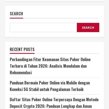
Online
Terbaik
di
SEARCH
Indonesia
2024
SEARCH
RECENT POSTS
Perbandingan Fitur Keamanan Situs Poker Online
Terbaru di Tahun 2026: Analisis Mendalam dan
Rekomendasi
Panduan Bermain Poker Online via Mobile dengan
Koneksi 5G Stabil untuk Pengalaman Terbaik
Daftar Situs Poker Online Terpercaya Dengan Metode
Deposit Crypto 2026: Panduan Lengkap dan Aman