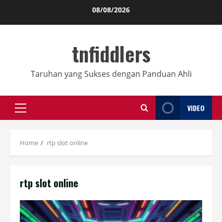
Skip
08/08/2026
to
content
tnfiddlers
Taruhan yang Sukses dengan Panduan Ahli
VIDEO
Primary
Menu
Home
rtp slot online
rtp slot online