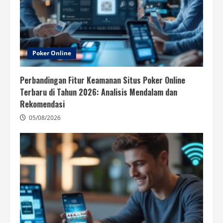
Poker Online
Perbandingan Fitur Keamanan Situs Poker Online
Terbaru di Tahun 2026: Analisis Mendalam dan
Rekomendasi
05/08/2026