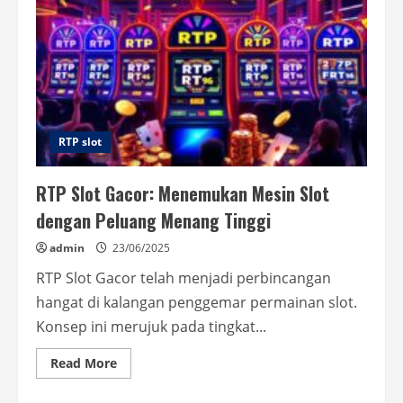
untuk
Pemain
Slot
RTP slot
RTP Slot Gacor: Menemukan Mesin Slot
dengan Peluang Menang Tinggi
admin
23/06/2025
RTP Slot Gacor telah menjadi perbincangan
hangat di kalangan penggemar permainan slot.
Konsep ini merujuk pada tingkat...
Read
Read More
more
about
RTP