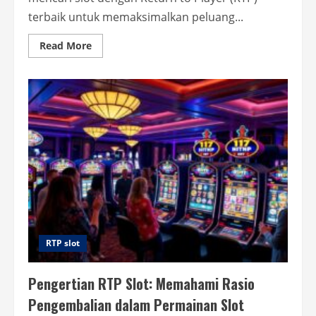
terbaik untuk memaksimalkan peluang...
Read
Read More
more
about
RTP
Slot
Terbaik:
Panduan
Memilih
Slot
dengan
Pengembalian
Tertinggi
RTP slot
Pengertian RTP Slot: Memahami Rasio
Pengembalian dalam Permainan Slot