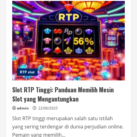
Slot
Gacor:
Menemukan
Mesin
Slot
dengan
Peluang
Menang
Tinggi
RTP slot
Slot RTP Tinggi: Panduan Memilih Mesin
Slot yang Menguntungkan
admin
22/06/2025
Slot RTP tinggi merupakan salah satu istilah
yang sering terdengar di dunia perjudian online.
Pemain yang memilih...