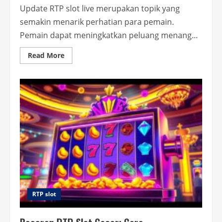
Update RTP slot live merupakan topik yang
semakin menarik perhatian para pemain.
Pemain dapat meningkatkan peluang menang...
Read
Read More
more
about
Update
RTP
Slot
Live:
Panduan
Terbaru
untuk
Pemain
Mesin
Slot
RTP slot