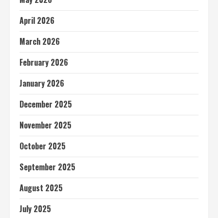
April 2026
March 2026
February 2026
January 2026
December 2025
November 2025
October 2025
September 2025
August 2025
July 2025