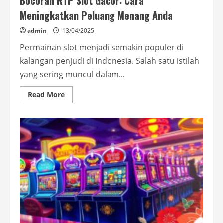
Bocoran RTP Slot Gacor: Cara
Meningkatkan Peluang Menang Anda
admin
13/04/2025
Permainan slot menjadi semakin populer di
kalangan penjudi di Indonesia. Salah satu istilah
yang sering muncul dalam...
Read
Read More
more
about
Bocoran
RTP
Slot
Gacor:
Cara
Meningkatkan
Peluang
Menang
Anda