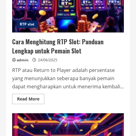
RTP slot
Cara Menghitung RTP Slot: Panduan
Lengkap untuk Pemain Slot
admin
24/06/2025
RTP atau Return to Player adalah persentase
yang menunjukkan seberapa banyak pemain
dapat mengharapkan untuk menerima kembali...
Read
Read More
more
about
Cara
Menghitung
RTP
Slot:
Panduan
Lengkap